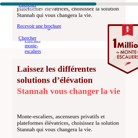
escaliers
Monte-escaliers, ascenseurs privatifs et
Chercher
extérieurs
Recevez votre devis gratuit
plateformes élévatrices, choisissez la solution
droits
Stannah qui vous changera la vie.
Monte-
Découvrez combien de vies Stannah a changé
escaliers
Recevoir une brochure
dans votre région.
extérieurs
tournants
Chercher
Prix des
monte-
escaliers
Laissez les différentes
solutions d’élévation
Stannah vous changer la vie
Monte-escaliers, ascenseurs privatifs et
plateformes élévatrices, choisissez la solution
Stannah qui vous changera la vie.