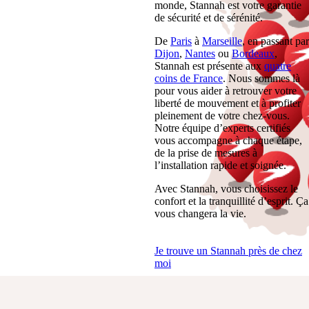
monde, Stannah est votre garantie
de sécurité et de sérénité.
De
Paris
à
Marseille
, en passant par
Dijon
,
Nantes
ou
Bordeaux
,
Stannah est présente aux
quatre
coins de France
. Nous sommes là
pour vous aider à retrouver votre
liberté de mouvement et à profiter
pleinement de votre chez-vous.
Notre équipe d’experts certifiés
vous accompagne à chaque étape,
de la prise de mesures à
l’installation rapide et soignée.
Avec Stannah, vous choisissez le
confort et la tranquillité d’esprit. Ça
vous changera la vie.
Je trouve un Stannah près de chez
moi