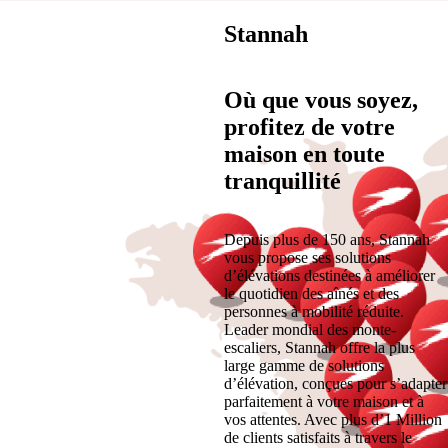
Stannah
Où que vous soyez,
profitez de votre
maison en toute
tranquillité
Depuis plus de 150 ans, Stannah
vous propose ses solutions
d’élévations destinées à améliorer
le quotidien des aînés et des
personnes à mobilité réduite.
Leader mondial des monte-
escaliers, Stannah offre la plus
large gamme de solutions
d’élévation, conçues pour s’adapter
parfaitement à votre maison et à
vos attentes. Avec plus d’1 Million
de clients satisfaits à travers le