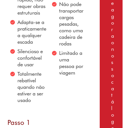
e
Não pode
requer obras
a
transportar
estruturais
g
cargas
Adapta-se a
o
pesadas,
praticamente
r
como uma
a qualquer
a
cadeira de
escada
o
rodas
n
Silencioso e
Limitado a
o
confortável
uma
s
de usar
pessoa por
s
viagem
Totalmente
o
rebatível
c
quando não
a
estiver a ser
t
usado
á
l
o
Passo 1
g
o