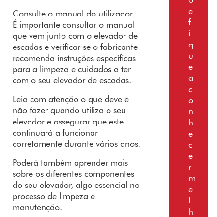
e
Consulte o manual do utilizador.
f
É importante consultar o manual
i
que vem junto com o elevador de
q
escadas e verificar se o fabricante
u
recomenda instruções específicas
e
para a limpeza e cuidados a ter
a
com o seu elevador de escadas.
c
Leia com atenção o que deve e
o
não fazer quando utiliza o seu
n
elevador e assegurar que este
h
continuará a funcionar
e
corretamente durante vários anos.
c
e
Poderá também aprender mais
r
sobre os diferentes componentes
m
do seu elevador, algo essencial no
e
processo de limpeza e
l
manutenção.
h