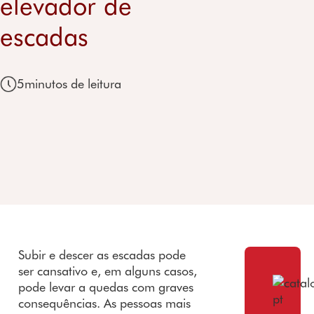
elevador de
Recursos
sol
prome
de escadas
ente
es de
Preço de
vol
ssa
curvas
escadas
uma
escadas
elevadores
cas
Prémi
Cadeira
scooter
residenciais
Garantia
os e
elevatória
elevador
recon
para
es
5
minutos de leitura
hecim
escadas
residenci
entos
exteriores
ais
Testem
Preço de
Garantia
unhos
elevador de
cadeiras
escadas
Parceri
de rodas
as
Garantia
soluções
de
banho
Garantia
Subir e descer as escadas pode
scooters
ser cansativo e, em alguns casos,
de
pode levar a quedas com graves
mobilida
consequências. As pessoas mais