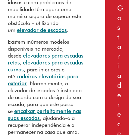
de
idosas e com problemas de
G
mobilidade têm agora uma
Garantia
maneira segura de superar este
o
platafor
obstáculo – utilizando
mas
s
um
elevador de escadas
.
elevatóri
t
as
Existem inúmeros modelos
a
disponíveis no mercado,
r
desde
elevadores para escadas
retas
,
elevadores para escadas
i
curvas
, para interiores e
a
até
cadeiras elevatórias para
exterior
. Normalmente, o
d
elevador de escadas é instalado
e
de acordo com o design da sua
r
escada, para que este possa
se
encaixar perfeitamente nas
e
suas escadas
, ajudando-o a
c
recuperar independência e a
permanecer na casa que ama.
e