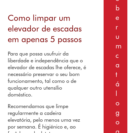
b
Como limpar um
e
r
elevador de escadas
u
em apenas 5 passos
m
Para que possa usufruir da
c
liberdade e independência que o
a
elevador de escadas lhe oferece, é
t
necessário preservar o seu bom
funcionamento, tal como o de
á
qualquer outro utensílio
l
doméstico.
o
Recomendamos que limpe
g
regularmente a cadeira
elevatória, pelo menos uma vez
o
por semana. É higiénico e, ao
g