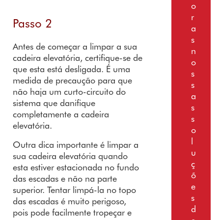
o
r
Passo 2
a
s
Antes de começar a limpar a sua
n
cadeira elevatória, certifique-se de
o
que esta está desligada. É uma
s
medida de precaução para que
s
não haja um curto-circuito do
a
sistema que danifique
s
completamente a cadeira
s
elevatória.
o
l
Outra dica importante é limpar a
u
sua cadeira elevatória quando
ç
esta estiver estacionada no fundo
õ
das escadas e não na parte
e
superior. Tentar limpá-la no topo
s
das escadas é muito perigoso,
d
pois pode facilmente tropeçar e