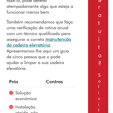
fazê-lo, pode detetar
r
atempadamente algo que esteja a
funcionar menos bem.
a
Também recomendamos que faça
t
uma verificação de rotina anual
u
com um técnico qualificado para
i
assegurar a correta
manutenção
da cadeira elevatória
.
t
Apresentamos-lhe aqui um guia
o
de cinco passos que o pode
?
ajudar a limpar a sua cadeira
elevatória.
S
o
Prós
Contras
l
i
Solução
c
económica
i
Instalação
t
rápida, não