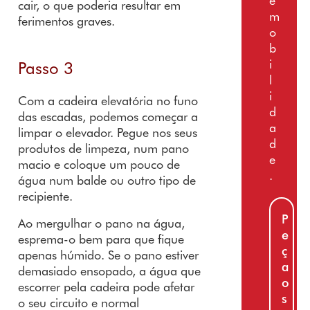
e
cair, o que poderia resultar em
m
ferimentos graves.
o
b
i
Passo 3
l
i
Com a cadeira elevatória no funo
d
das escadas, podemos começar a
a
limpar o elevador. Pegue nos seus
d
produtos de limpeza, num pano
e
macio e coloque um pouco de
.
água num balde ou outro tipo de
recipiente.
P
Ao mergulhar o pano na água,
e
esprema-o bem para que fique
ç
apenas húmido. Se o pano estiver
a
demasiado ensopado, a água que
o
escorrer pela cadeira pode afetar
s
o seu circuito e normal