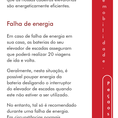
e
são energeticamente eficientes.
m
o
b
Falha de energia
i
l
Em caso de falha de energia em
i
sua casa, as baterias do seu
d
elevador de escadas asseguram
a
que poderá realizar 20 viagens
d
de ida e volta.
e
.
Geralmente, nesta situação, é
possível poupar energia da
bateria desligando o interruptor
P
do elevador de escadas quando
e
este não estiver a ser utilizado.
ç
a
No entanto, tal só é recomendado
o
durante uma falha de energia.
s
Em circunstâncias normais,