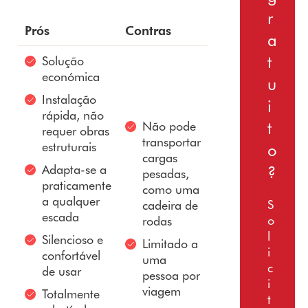
r
Prós
Contras
a
t
Solução
económica
u
Instalação
i
rápida, não
t
Não pode
requer obras
transportar
estruturais
o
cargas
Adapta-se a
?
pesadas,
praticamente
como uma
a qualquer
S
cadeira de
escada
o
rodas
l
Silencioso e
Limitado a
i
confortável
uma
c
de usar
pessoa por
i
viagem
Totalmente
t