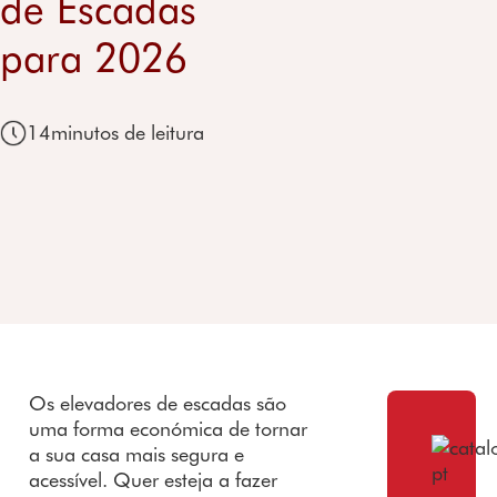
de Escadas
Recursos
sol
prome
de escadas
ente
es de
Preço de
vol
ssa
curvas
para 2026
uma
escadas
elevadores
cas
Prémi
Cadeira
scooter
residenciais
Garantia
os e
elevatória
elevador
recon
para
es
14
minutos de leitura
hecim
escadas
residenci
entos
exteriores
ais
Testem
Preço de
Garantia
unhos
elevador de
cadeiras
escadas
Parceri
de rodas
as
Garantia
soluções
de
banho
Garantia
Os elevadores de escadas são
scooters
uma forma económica de tornar
de
a sua casa mais segura e
mobilida
acessível. Quer esteja a fazer