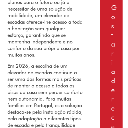
de
planos para o futuro ou já a
G
necessitar de uma solução de
Garantia
mobilidade, um elevador de
o
platafor
escadas oferece-lhe acesso a toda
mas
s
a habitação sem qualquer
elevatóri
t
esforço, garantindo que se
as
mantenha
independente e no
a
conforto da sua própria casa por
r
muitos anos.
i
Em 2026, a escolha de um
a
elevador de escadas continua a
ser uma das formas mais práticas
d
de manter o acesso a todos os
e
pisos da casa sem perder conforto
r
nem autonomia. Para muitas
famílias em Portugal, esta solução
e
destaca-se pela instalação rápida,
c
pela adaptação a diferentes tipos
de escada e pela tranquilidade
e