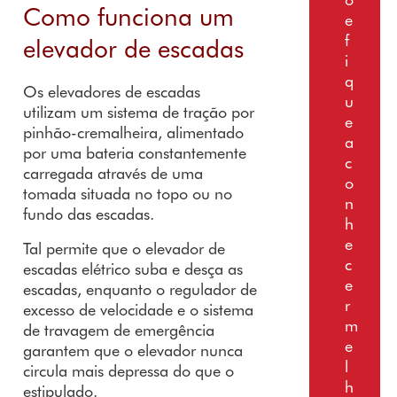
Como funciona um
e
f
elevador de escadas
i
q
Os elevadores de escadas
u
utilizam um sistema de tração por
e
pinhão-cremalheira, alimentado
a
por uma bateria constantemente
c
carregada através de uma
o
tomada situada no topo ou no
n
fundo das escadas.
h
e
Tal permite que o elevador de
c
escadas elétrico suba e desça as
e
escadas, enquanto o regulador de
r
excesso de velocidade e o sistema
m
de travagem de emergência
e
garantem que o elevador nunca
l
circula mais depressa do que o
h
estipulado.