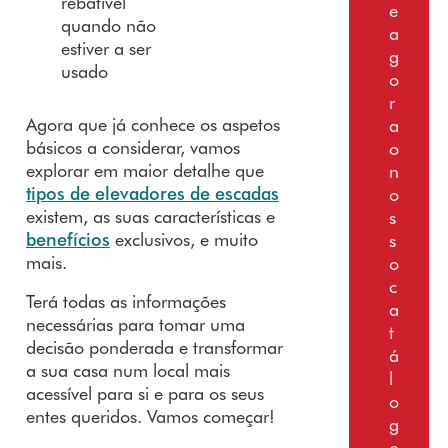
rebatível
e
quando não
a
estiver a ser
g
usado
o
r
Agora que já conhece os aspetos
a
básicos a considerar, vamos
o
explorar em maior detalhe que
n
tipos de elevadores de escadas
o
existem, as suas características e
s
benefícios
exclusivos, e muito
s
mais.
o
c
Terá todas as informações
a
necessárias para tomar uma
t
decisão ponderada e transformar
á
a sua casa num local mais
l
acessível para si e para os seus
o
entes queridos. Vamos começar!
g
o