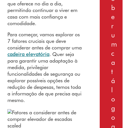
que oferece no dia a dia,
b
permitindo continuar a viver em
e
casa com mais confiança e
comodidade.
r
u
Para começar, vamos explorar os
7 fatores cruciais que deve
m
considerar antes de comprar uma
c
cadeira elevatória
. Quer seja
para garantir uma adaptação à
a
medida, privilegiar
t
funcionalidades de segurança ou
á
explorar possíveis opções de
redução de despesas, temos toda
l
a informação de que precisa aqui
o
mesmo.
g
o
g