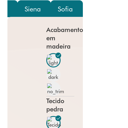
lus
Siena
Sofia
Acabamento
em
madeira
Tecido
pedra