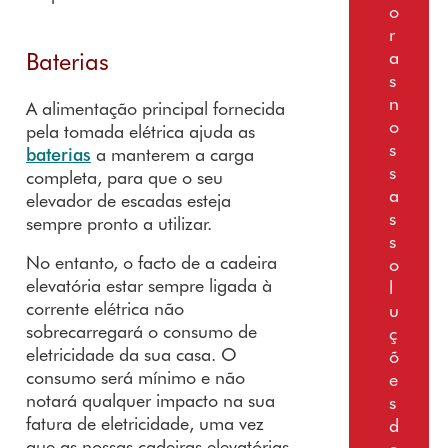
o
r
Baterias
a
s
n
A alimentação principal fornecida
o
pela tomada elétrica ajuda as
s
baterias
a manterem a carga
s
completa, para que o seu
a
elevador de escadas esteja
s
sempre pronto a utilizar.
s
No entanto, o facto de a cadeira
o
elevatória estar sempre ligada à
l
corrente elétrica não
u
sobrecarregará o consumo de
ç
eletricidade da sua casa. O
õ
consumo será mínimo e não
e
notará qualquer impacto na sua
s
fatura de eletricidade, uma vez
d
que as nossas cadeiras elevatórias