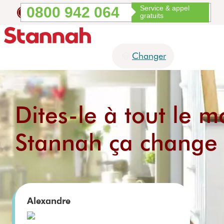
0800 942 064
Service & appel
Aide à l'accessibilité
gratuits
Changer
Dites-le à tout le m
Contac
Suppor
Qui
Guide
Bons
Monte-
Ascenseur
Pla
tez-
t
somme
d'achat
conseils
escaliers
s de
fo
nous
techniq
s-nous
maison
élé
Stannah ça change l
Acheter
Pour
ue
Découvrez
Contac
Choisir
un
vous
Découvrez
Dé
les monte-
tez-
Assista
Stanna
monte-
aider
les
les
escaliers
nous
nce
h
escalier
ascenseurs
for
Finance
Monte-
produit
Essayer
Le
Garanti
ment
Uplift S2.
Stai
escaliers
un
leader
e
BC
Points
tournants
Uplift S3.
Alexandre
monte-
mondia
Service
Conseil
Sta
Monte-
Prix des
escalier
l
Après-
Stannah