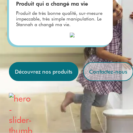
et 
escaliers
ascenseurs
Produit qui a changé ma vie
Avis
Vente
En
droits
Pri
utilisate
Produit de très bonne qualité, sur-mesure
Personn
savoir
pla
Monte-
impeccable, très simple manipulation. Le
urs
aliser
plus
for
escaliers
Stannah a changé ma vie.
son
élé
Questio
étroits
monte-
ns /
Monte-
escalier
Réponse
escaliers
Essayer
s
extérieurs
un
Monte-
Stannah
escaliers
Découvrez nos produits
Contactez-nous
extérieurs
droits
Monte-
escaliers
extérieurs
tournants
Prix des
monte-
escaliers