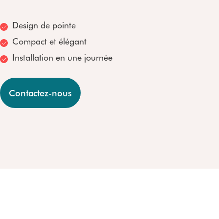
Monte-escaliers étroi
Personnaliser son mo
Monte-escaliers extér
Essayer un Stannah
Design de pointe
Monte-escaliers extér
Compact et élégant
Monte-escaliers extér
Prix des monte-escali
Installation en une journée
Contactez-nous