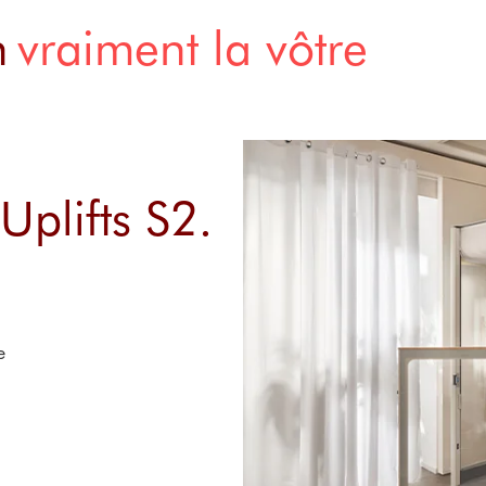
n
vraiment la vôtre
plifts S2.
e