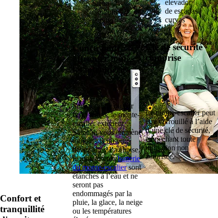
Clé de sécurité
Conçu pour
comprise
affronter toutes
les intempéries
Sous la pluie ou par
Le monte-escalier peut
beau temps, le monte-
être verrouillé à l’aide
escalier extérieur
d’une clé de sécurité,
Stannah vous emmène
empêchant toute
toujours là où vous
utilisation non
devez aller. La chaise,
autorisée.
le moteur et la
batterie
du monte-escalier
sont
étanches à l’eau et ne
seront pas
endommagés par la
Confort et
pluie, la glace, la neige
tranquillité
ou les températures