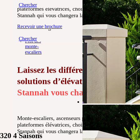
escaliers
Monte-escaliers, ascenseurs privatifs et
Chercher
extérieurs
plateformes élévatrices, choisissez la solution
droits
Stannah qui vous changera la vie.
Monte-
Découvrez combien de vies Stannah a changé
escaliers
Recevoir une brochure
dans votre région.
extérieurs
tournants
Chercher
Prix des
monte-
escaliers
Laissez les différentes
solutions d’élévation
Stannah vous changer la vie
Monte-escaliers, ascenseurs privatifs et
plateformes élévatrices, choisissez la solution
Stannah qui vous changera la vie.
320 4 Saisons