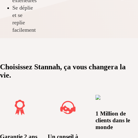
extérieures
Se déplie
et se
replie
facilement
Obtenir un devis
gratuit
En savoir plus
Choisissez Stannah, ça vous changera la
vie.
1 Million de
clients dans le
monde
Garantie 2 ans
Un conseil à