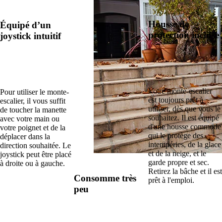
Housse de
Équipé d’un
protection incluse
joystick intuitif
Votre monte-escalier
Pour utiliser le monte-
est toujours prêt à
escalier, il vous suffit
utiliser, dès que vous le
de toucher la manette
souhaitez. Il est équipé
avec votre main ou
d'une housse commode
votre poignet et de la
qui le protège des
déplacer dans la
intempéries, de la glace
direction souhaitée. Le
et de la neige, et le
joystick peut être placé
garde propre et sec.
à droite ou à gauche.
Retirez la bâche et il est
Consomme très
prêt à l'emploi.
peu