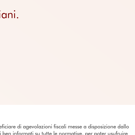
Località
Prezzi delle piattafo
Approfondimenti
iani.
Domande frequenti
ficiare di agevolazioni fiscali messe a disposizione dallo
si ben informati su tutte le normative, per poter usufruire