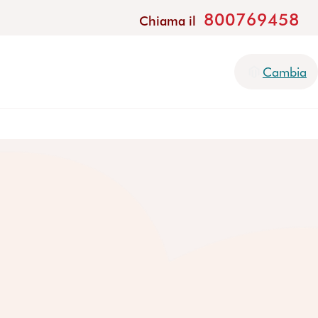
800769458
Chiama il
Cambia
Ritrova la 
Ritrova la 
Per te ci 
Per te ci 
indipenden
indipenden
Un montascale Stann
Un montascale Stann
montascale
montascale
di fare tutto quello
di fare tutto quello
nostri esperti sono 
nostri esperti sono 
Scegli un montascal
Scegli un montascal
tue domande o du
tue domande o du
ci
Servoscala a piattaforma
e goditi di nuovo la
e goditi di nuovo la
orme
Conoscere i servoscala
Servoscala per scale curve
Parla con un es
Parla con un es
Voglio un catal
Voglio un catal
Servoscala per scale dritte
Prezzi dei servoscala