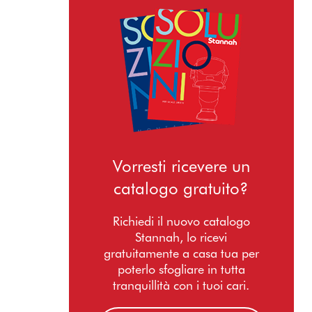
Vorresti ricevere un
catalogo gratuito?
Richiedi il nuovo catalogo
Stannah, lo ricevi
gratuitamente a casa tua per
poterlo sfogliare in tutta
tranquillità con i tuoi cari.