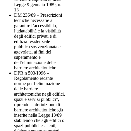
Legge 9 gennaio 1989, n.
13
DM 236/89 – Prescrizioni
tecniche necessarie a
garantire l’accessibilità,
l’adattabilità e la visibilità
degli edifici privati e di
edilizia residenziale
pubblica sovvenzionata e
agevolata, ai fini del
superamento e
dell’eliminazione delle
barriere architettoniche.
DPR n 503/1996 –
Regolamento recante
norme per l’eliminazione
delle barriere
architettoniche negli edifici,
spazi e servizi pubblici”,
riprende la definizione di
barriere architettoniche già
inserite nella Legge 13/89
stabilendo che agli edifici o
spazi pubblici esistenti,
debbano essere apportati