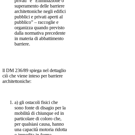
privati” e “Eliminazione o
superamento delle barriere
architettoniche negli edifici
pubblici e privati aperti al
pubblico” – raccoglie e
organizza quando previsto
dalla normativa precedente
in materia di abbattimento
barriere.
ll DM 236/89 spiega nel dettaglio
ciò che viene inteso per barriere
architettoniche:
a) gli ostacoli fisici che
sono fonte di disagio per la
mobilità di chiunque ed in
particolare di coloro che,
per qualsiasi causa, hanno
una capacità motoria ridotta
o impedita in forma