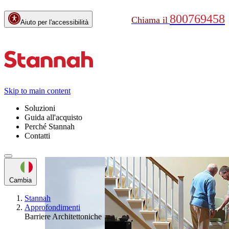
800769458
Chiama il
Aiuto per l'accessibilità
Skip to main content
Soluzioni
Guida all'acquisto
Perché Stannah
Contatti
Cambia
Stannah
Piattaforme
Approfondimenti
elevatrici
Servoscala a
Barriere Architettoniche
piattaforma