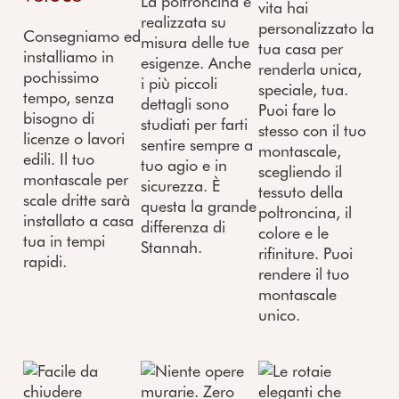
La poltroncina è
vita hai
realizzata su
personalizzato la
Consegniamo ed
misura delle tue
tua casa per
installiamo in
esigenze. Anche
renderla unica,
pochissimo
i più piccoli
speciale, tua.
tempo, senza
dettagli sono
Puoi fare lo
bisogno di
studiati per farti
stesso con il tuo
licenze o lavori
sentire sempre a
montascale,
edili. Il tuo
tuo agio e in
scegliendo il
montascale per
sicurezza. È
tessuto della
scale dritte sarà
questa la grande
poltroncina, il
installato a casa
differenza di
colore e le
tua in tempi
Stannah.
rifiniture. Puoi
rapidi.
rendere il tuo
montascale
unico.