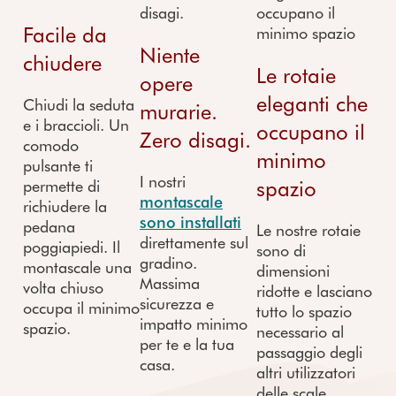
Facile da
Niente
chiudere
Le rotaie
opere
eleganti che
Chiudi la seduta
murarie.
e i braccioli. Un
occupano il
Zero disagi.
comodo
minimo
pulsante ti
I nostri
spazio
permette di
montascale
richiudere la
sono installati
pedana
Le nostre rotaie
direttamente sul
poggiapiedi. Il
sono di
gradino.
montascale una
dimensioni
Massima
volta chiuso
ridotte e lasciano
sicurezza e
occupa il minimo
tutto lo spazio
impatto minimo
spazio.
necessario al
per te e la tua
passaggio degli
casa.
altri utilizzatori
delle scale.