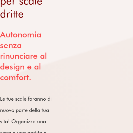
per scale
Servizio
diale
dritte
3
Approfon
interno
post-
Rece
dritte
dimenti
Montascale
S
vendita
nsio
esterni
Su
Domand
ni
e
Prezzi dei
S
degli
Autonomia
frequenti
montascale
Ea
utent
Pr
senza
i
pi
rinunciare al
design e al
comfort.
Le tue scale faranno di
nuovo parte della tua
vita! Organizza una
cena o una partita a