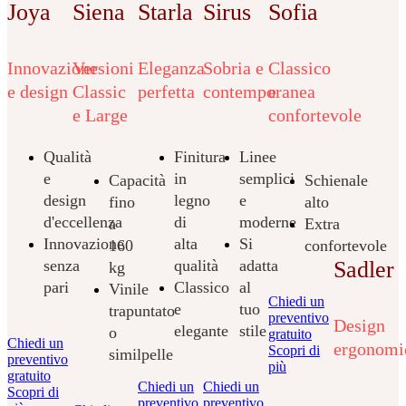
Joya
Siena
Starla
Sirus
Sofia
Innovazione
Versioni
Eleganza
Sobria e
Classico
e design
Classic
perfetta
contemporanea
e
e Large
confortevole
Qualità
Finitura
Linee
e
in
semplici
Capacità
Schienale
design
legno
e
fino
alto
d'eccellenza
di
moderne
a
Extra
Innovazione
alta
Si
160
confortevole
senza
qualità
adatta
Sadler
kg
pari
Classico
al
Vinile
Chiedi un
e
tuo
trapuntato
preventivo
Design
elegante
stile
o
gratuito
Chiedi un
ergonomi
Scopri di
similpelle
preventivo
più
gratuito
Chiedi un
Chiedi un
Scopri di
preventivo
preventivo