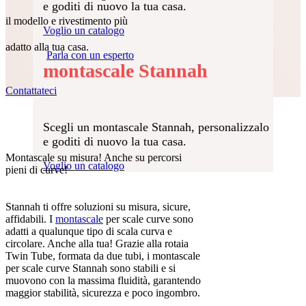
piacere di fare tutto quello che hai sempre
e goditi di nuovo la tua casa.
fatto e i nostri esperti sono qui per rispondere
Ritrova la tua
il modello e rivestimento più
a tutte le tue domande o dubbi.
Voglio un catalogo
indipendenza con un
adatto alla tua casa.
Parla con un esperto
montascale Stannah
Contattateci
Scegli un montascale Stannah, personalizzalo
e goditi di nuovo la tua casa.
Montascale su misura! Anche su percorsi
Voglio un catalogo
pieni di curve!
Stannah ti offre soluzioni su misura, sicure,
affidabili. I
montascale
per scale curve sono
adatti a qualunque tipo di scala curva e
circolare. Anche alla tua! Grazie alla rotaia
Twin Tube, formata da due tubi, i montascale
per scale curve Stannah sono stabili e si
muovono con la massima fluidità, garantendo
maggior stabilità, sicurezza e poco ingombro.