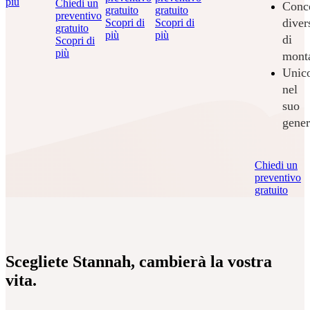
più
Chiedi un
Conc
gratuito
gratuito
preventivo
diver
Scopri di
Scopri di
gratuito
più
più
di
Scopri di
più
mont
Unic
nel
suo
gener
Chiedi un
preventivo
gratuito
Scopri di
più
Scegliete Stannah, cambierà la vostra
vita.