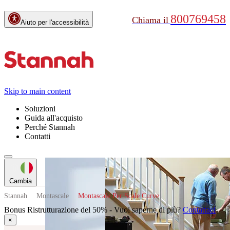
800769458
Chiama il
Aiuto per l'accessibilità
Skip to main content
Soluzioni
Guida all'acquisto
Perché Stannah
Contatti
Cambia
Stannah
Montascale
Montascale Per Scale Curve
Piattaforme
Bonus Ristrutturazione del 50% - Vuoi saperne di più?
Contattaci
elevatrici
Servoscala a
×
piattaforma