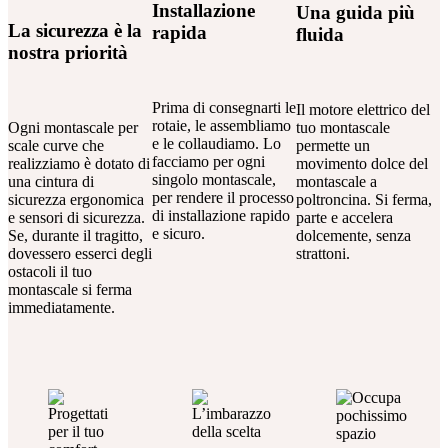
Installazione
Una guida più
La sicurezza è la
rapida
fluida
nostra priorità
Prima di consegnarti le
Il motore elettrico del
rotaie, le assembliamo
Ogni montascale per
tuo montascale
e le collaudiamo. Lo
scale curve che
permette un
facciamo per ogni
realizziamo è dotato di
movimento dolce del
singolo montascale,
una cintura di
montascale a
per rendere il processo
sicurezza ergonomica
poltroncina. Si ferma,
di installazione rapido
e sensori di sicurezza.
parte e accelera
e sicuro.
Se, durante il tragitto,
dolcemente, senza
dovessero esserci degli
strattoni.
ostacoli il tuo
montascale si ferma
immediatamente.