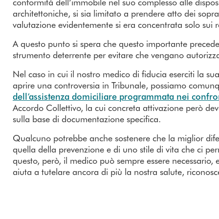
conformità dell’immobile nel suo complesso alle disposi
architettoniche, si sia limitato a prendere atto dei sopra
valutazione evidentemente si era concentrata solo sui req
A questo punto si spera che questo importante preceden
strumento deterrente per evitare che vengano autorizzat
Nel caso in cui il nostro medico di fiducia eserciti la s
aprire una controversia in Tribunale, possiamo comunq
dell’assistenza domiciliare programmata nei confron
Accordo Collettivo, la cui concreta attivazione però de
sulla base di documentazione specifica.
Qualcuno potrebbe anche sostenere che la miglior difesa
quella della prevenzione e di uno stile di vita che ci p
questo, però, il medico può sempre essere necessario, ed
aiuta a tutelare ancora di più la nostra salute, riconos