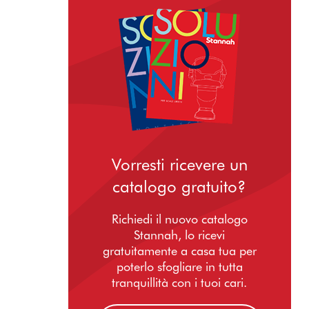
Vorresti ricevere un
catalogo gratuito?
Richiedi il nuovo catalogo
Stannah, lo ricevi
gratuitamente a casa tua per
poterlo sfogliare in tutta
tranquillità con i tuoi cari.