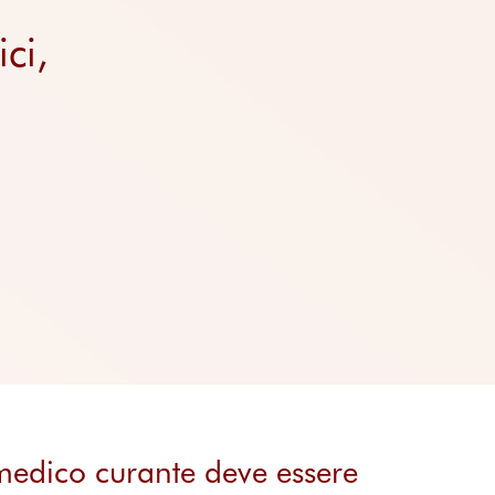
Località
Prezzi delle piattafo
Approfondimenti
ci,
Domande frequenti
 medico curante deve essere