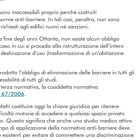
 sono inaccessibili proprio perché costruiti
rme anti-barriere. In tali casi, peraltro, non sono
ichiesti agli edifici nuovi né sanzioni.
 fine degli anni Ottanta, non esiste alcun obbligo
aso in cui si proceda alla ristrutturazione dell’intero
a destinazione d’uso (trasformazione di un’abitazione
tto l’obbligo di eliminazione delle barriere in tutti gli
ibilità di tutti gli studi.
 terza normativa, la cosiddetta normativa
e 67/2006
.
fatti costituire oggi la chiave giuridica per ritenere
ficoltà motorie di accedere a qualsiasi spazio privato
. Questo significa che anche uno studio medico attivo
 campo di applicazione della normativa anti-barriere deve
e esistenti per evitare di commettere una discriminazione