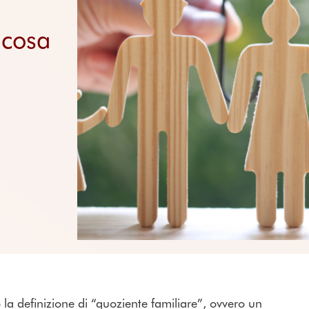
Località
Prezzi delle piattafo
Approfondimenti
 cosa
Domande frequenti
a definizione di “quoziente familiare”, ovvero un