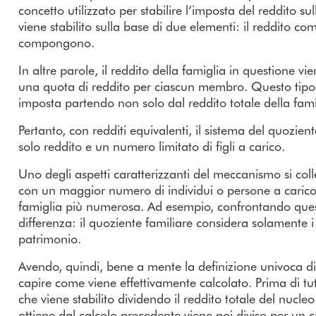
concetto utilizzato per stabilire l’imposta del reddito su
viene stabilito sulla base di due elementi: il reddito co
compongono.
In altre parole, il reddito della famiglia in questione v
una quota di reddito per ciascun membro. Questo tipo d
imposta partendo non solo dal reddito totale della fam
Pertanto, con redditi equivalenti, il sistema del quozie
solo reddito e un numero limitato di figli a carico.
Uno degli aspetti caratterizzanti del meccanismo si colleg
con un maggior numero di individui o persone a carico,
famiglia più numerosa. Ad esempio, confrontando que
differenza: il quoziente familiare considera solamente i
patrimonio.
Avendo, quindi, bene a mente la definizione univoca di 
capire come viene effettivamente calcolato. Prima di tutt
che viene stabilito dividendo il reddito totale del nucle
ottiene dal calcolo precedente viene poi diviso per un