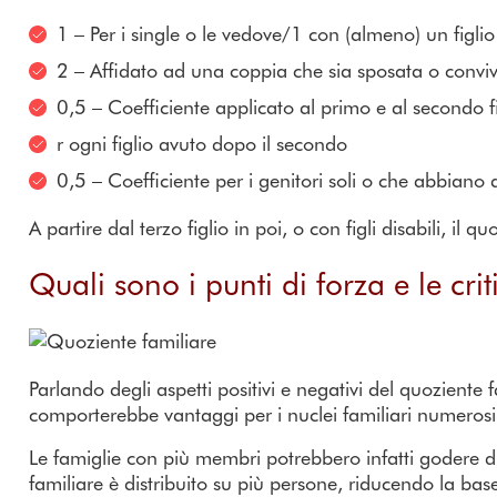
1 – Per i single o le vedove/1 con (almeno) un figlio
2 – Affidato ad una coppia che sia sposata o convi
0,5 – Coefficiente applicato al primo e al secondo f
r ogni figlio avuto dopo il secondo
0,5 – Coefficiente per i genitori soli o che abbiano 
A partire dal terzo figlio in poi, o con figli disabili, i
Quali sono i punti di forza e le cri
Parlando degli aspetti positivi e negativi del quoziente
comporterebbe vantaggi per i nuclei familiari numerosi
Le famiglie con più membri potrebbero infatti godere d
familiare è distribuito su più persone, riducendo la bas