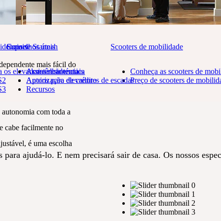
idenciais
Conselhos úteis
Suporte Stannah
Scooters de mobilidade
ndependente mais fácil do
 os elevadores residenciais
Aconselhamento
Assistência técnica
Conheça as scooters de mobi
S2
Apoios para elevadores de escadas
Autorização de crédito
Preço de scooters de mobilid
S3
Recursos
 elevadores residenciais
is autonomia com toda a
 e cabe facilmente no
om uma solução de
om uma solução de
mobilidade Stann
mobilidade Stann
ajustável, é uma escolha
 para ajudá-lo. E nem precisará sair de casa. Os nossos especi
 a desfrutar da sua casa.
 a desfrutar da sua casa.
 para ajudá-lo. E nem precisará sair de casa. Os nossos especi