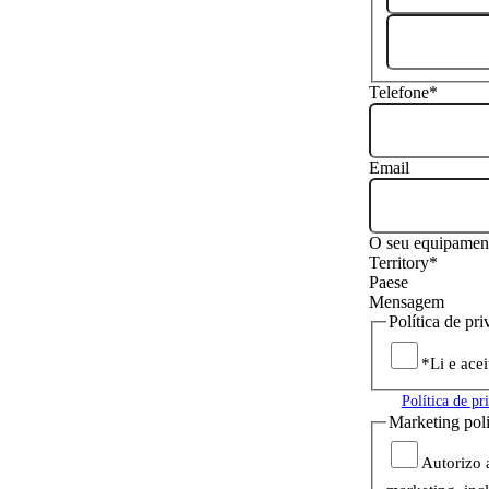
Telefone
*
Email
O seu equipamen
Territory
*
Paese
Mensagem
Política de pr
*Li e acei
Política de pr
Marketing pol
Autorizo 