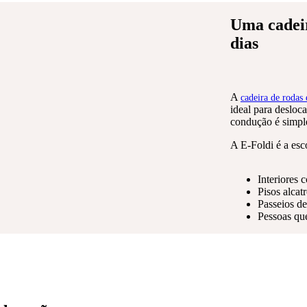
Uma cadeir
dias
A
cadeira de rodas 
ideal para desloca
condução é simple
A E-Foldi é a esco
Interiores 
Pisos alcat
Passeios d
Pessoas que