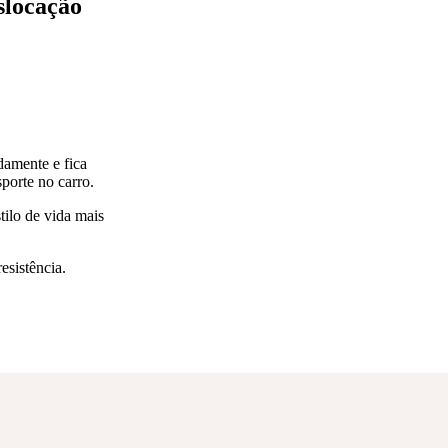
slocação
damente e fica
sporte no carro.
ilo de vida mais
esistência.