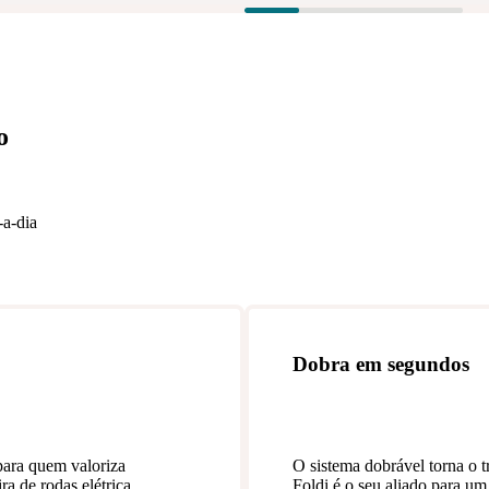
o
-a-dia
Dobra em segundos
para quem valoriza
O sistema dobrável torna o t
ra de rodas elétrica.
Foldi é o seu aliado para u