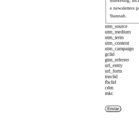
marketing, inc
e newsletters p
Stannah.
utm_source
utm_medium
utm_term
utm_content
utm_campaign
gclid
gtm_referrer
url_entry
url_form
msclid
fbclid
cdm
mkc
Enviar