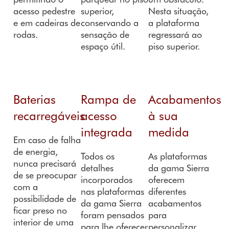
acesso pedestre
superior,
Nesta situação,
e em cadeiras de
conservando a
a plataforma
rodas.
sensação de
regressará ao
espaço útil.
piso superior.
Baterias
Rampa de
Acabamentos
recarregáveis
acesso
à sua
integrada
medida
Em caso de falha
de energia,
Todos os
As plataformas
nunca precisará
detalhes
da gama Sierra
de se preocupar
incorporados
oferecem
com a
nas plataformas
diferentes
possibilidade de
da gama Sierra
acabamentos
ficar preso no
foram pensados
para
interior de uma
para lhe oferecer
personalizar