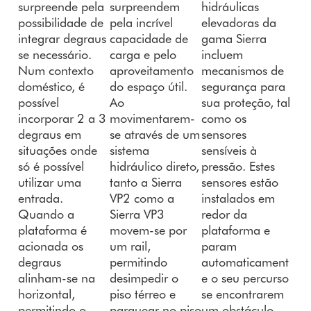
surpreende pela
surpreendem
hidráulicas
possibilidade de
pela incrível
elevadoras da
integrar degraus
capacidade de
gama Sierra
se necessário.
carga e pelo
incluem
Num contexto
aproveitamento
mecanismos de
doméstico, é
do espaço útil.
segurança para
possível
Ao
sua proteção, tal
incorporar 2 a 3
movimentarem-
como os
degraus em
se através de um
sensores
situações onde
sistema
sensíveis à
só é possível
hidráulico direto,
pressão. Estes
utilizar uma
tanto a Sierra
sensores estão
entrada.
VP2 como a
instalados em
Quando a
Sierra VP3
redor da
plataforma é
movem-se por
plataforma e
acionada os
um rail,
param
degraus
permitindo
automaticament
alinham-se na
desimpedir o
e o seu percurso
horizontal,
piso térreo e
se encontrarem
permitindo o
parquear no piso
um obstáculo.