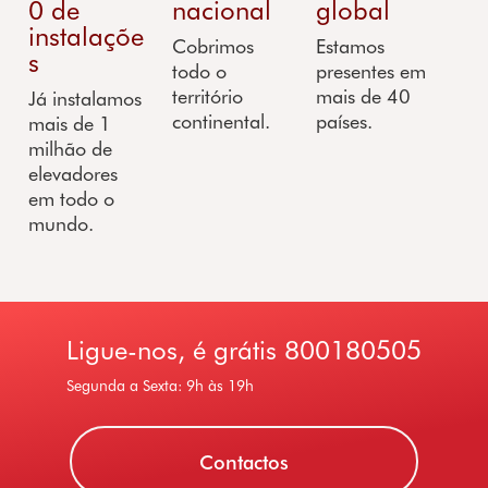
0 de
nacional
global
instalaçõe
Cobrimos
Estamos
s
todo o
presentes em
território
mais de 40
Já instalamos
continental.
países.
mais de 1
milhão de
elevadores
em todo o
mundo.
Ligue-nos, é grátis
800180505
Segunda a Sexta: 9h às 19h
Contactos