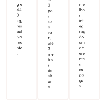
g e
me
3,
44
lho
po
0
r
r
kg,
int
su
res
eg
a
pet
raç
ve
iva
ão
z,
me
em
até
nte
dif
3
.
ere
me
nte
tro
s
s
es
de
pa
alt
ço
ur
s.
a.