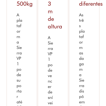
500kg
3
diferentes
m
A
As
de
pla
trê
altura
taf
s
or
pla
m
taf
A
a
or
Sie
Sie
m
rra
rra
as
VP
VP
da
1
1
ga
po
po
m
de
de
a
ve
su
Sie
nc
po
rra
er
rta
dis
de
r
põ
sní
até
em
vei