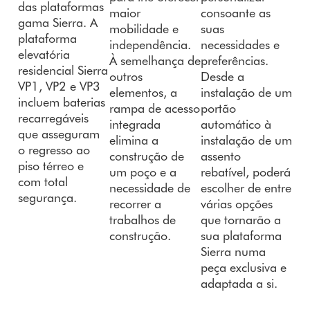
das plataformas
maior
consoante as
gama Sierra. A
mobilidade e
suas
plataforma
independência.
necessidades e
elevatória
À semelhança de
preferências.
residencial Sierra
outros
Desde a
VP1, VP2 e VP3
elementos, a
instalação de um
incluem baterias
rampa de acesso
portão
recarregáveis
integrada
automático à
que asseguram
elimina a
instalação de um
o regresso ao
construção de
assento
piso térreo e
um poço e a
rebatível, poderá
com total
necessidade de
escolher de entre
segurança.
recorrer a
várias opções
trabalhos de
que tornarão a
construção.
sua plataforma
Sierra numa
peça exclusiva e
adaptada a si.