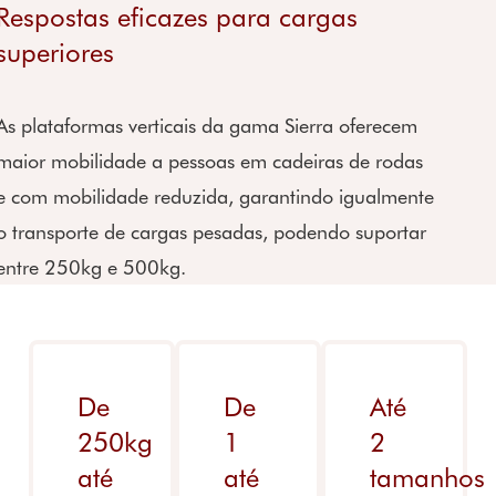
de
Respostas eficazes para cargas
Garantia
superiores
platafor
mas
elevatóri
As plataformas verticais da gama Sierra oferecem
as
maior mobilidade a pessoas em cadeiras de rodas
e com mobilidade reduzida, garantindo igualmente
o transporte de cargas pesadas, podendo suportar
entre 250kg e 500kg.
De
De
Até
250kg
1
2
até
até
tamanhos