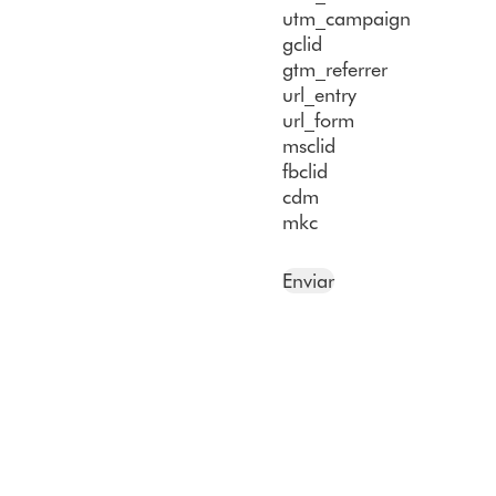
utm_campaign
gclid
gtm_referrer
url_entry
url_form
msclid
fbclid
cdm
mkc
Enviar