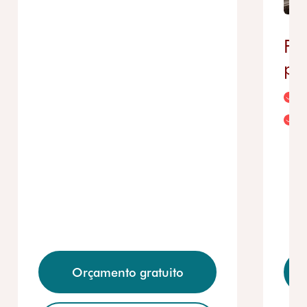
Pl
pa
M
Orçamento gratuito