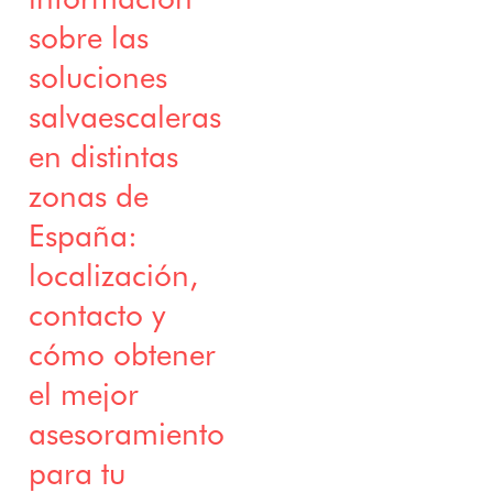
Recursos
Líder
Sillas
sobre las
S
Pregunta
mundi
salvaescaleras
s
al
soluciones
curvas
frecuent
Testim
Silla
salvaescaleras
es
onios
salvaescaleras
en distintas
para exterior
Salvaescaleras
zonas de
de segunda
España:
mano
Salvaescaleras
localización,
precio
contacto y
cómo obtener
el mejor
asesoramiento
para tu