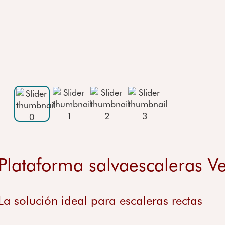
Silla salvaescaleras 
Testimonios
Salvaescaleras de 
Salvaescaleras preci
Plataforma salvaescaleras V
La solución ideal para escaleras rectas