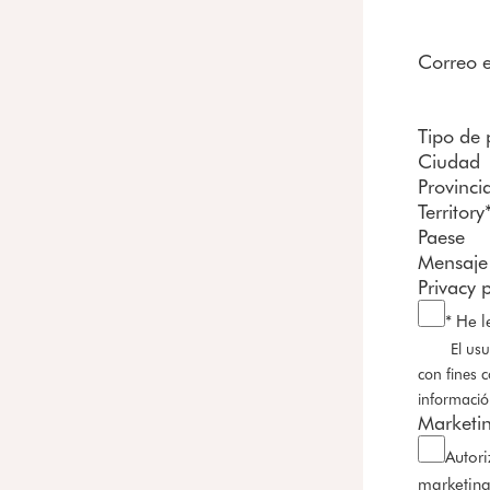
Correo e
Tipo de 
Ciudad
Provinci
Territory
Paese
Mensaje
Privacy p
* He l
El usu
con fines c
informació
Marketin
Autori
marketing