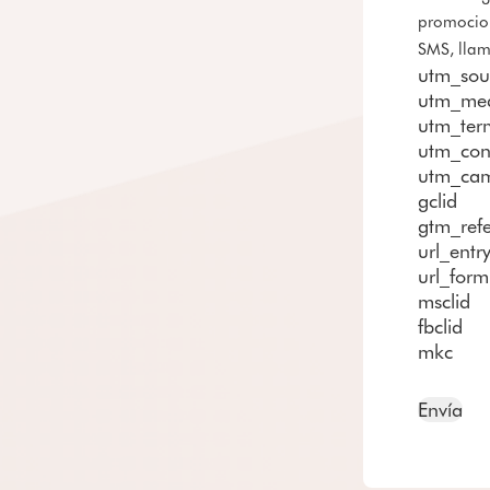
promocion
SMS, llam
utm_sou
utm_me
utm_ter
utm_con
utm_ca
gclid
gtm_refe
url_entr
url_form
msclid
fbclid
mkc
Envía