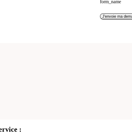
form_name
J'envoie ma dem
ervice :