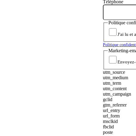
Téléphone
Politique conf
J'ai lu et
Politique confident
Marketing-ema
Envoyez-m
utm_source
utm_medium
utm_term
utm_content
utm_campaign
gclid
gtm_referrer
url_entry
url_form
msclkid
fbclid
poste