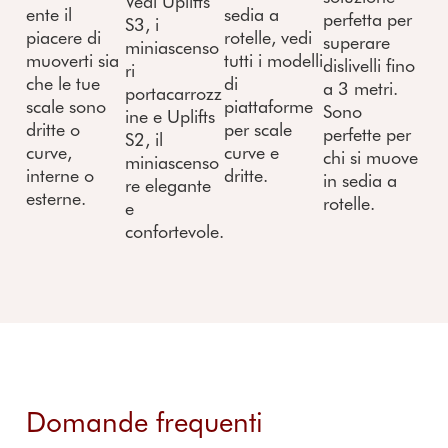
Vedi Uplifts
ente il
sedia a
perfetta per
S3, i
piacere di
rotelle, vedi
superare
miniascenso
muoverti sia
tutti i modelli
dislivelli fino
ri
che le tue
di
a 3 metri.
portacarrozz
scale sono
piattaforme
Sono
ine e Uplifts
dritte o
per scale
perfette per
S2, il
curve,
curve e
chi si muove
miniascenso
interne o
dritte.
in sedia a
re elegante
esterne.
rotelle.
e
confortevole.
Domande frequenti