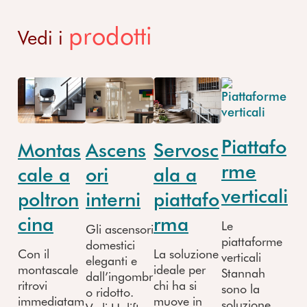
prodotti
Vedi i
Piattafo
Montas
Ascens
Servosc
rme
cale a
ori
ala a
verticali
poltron
interni
piattafo
cina
rma
Le
Gli ascensori
piattaforme
domestici
Con il
La soluzione
verticali
eleganti e
montascale
ideale per
Stannah
dall’ingombr
ritrovi
chi ha si
sono la
o ridotto.
immediatam
muove in
soluzione