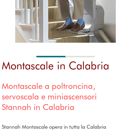
Servizio
diale
dritte
3
Approfon
interno
post-
Rece
dimenti
Montascale
S
vendita
nsio
esterni
Su
Domand
ni
e
Prezzi dei
S
degli
frequenti
montascale
Ea
utent
Pr
i
pi
Montascale in Calabria
Montascale a poltroncina,
servoscala e miniascensori
Stannah in Calabria
Stannah Montascale opera in tutta la Calabria