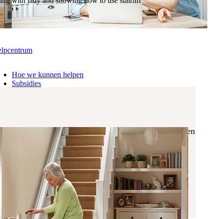
lpcentrum
Hoe we kunnen helpen
Subsidies
Locaties
Meer informatie
Veelgestelde vragen
w plaatselijke servicefiliaal terecht voor al uw vragen
w plaatselijke servicefiliaal terecht voor al uw vragen