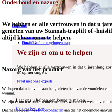
Onderhoud en nazorg
We hebben er alle vertrouwen in dat u jare
Trapliften
Diensten
Over ons
Contact
genieten van uw Stannah-traplift of -huisli
altijd klaar om u te helpen.
Ontdek trapliften
Servicegids
Kies voor Stannah
Contacteer ons
Traplift voor een gebogen trap
Garantie
Onze belofte
Traplift voor een rechte trap
Servicecontracten
Tevredenheidsgarantie
We zijn er om u te helpen
Buitentraplift
Trapmeting
Klantbeoordelingen
Prijzen van trapliften
Installatie
Prijzen
Reparaties
Verwijderingen
We hebben er alle vertrouwen in dat u jarenlang zorg
Nazorg van het product
Welk product is
Welk product is
of opmerkingen.
geschikt voor u?
geschikt voor u?
We zijn er om u te helpen
Praat met onze experts
We hopen dat u ten volle aan het genieten bent van de voordelen van
woning.
We hebben er alle vertrouwen in dat u jarenlang zorg
of opmerkingen.
Laat ons u helpen een keuze te maken
Laat ons u helpen een keuze te maken
We zijn er om u te ondersteunen met alles wat u moet weten over de
Praat met onze experts
Help me beslissen
Help me beslissen
Daarnaast bieden we
servicecontracten
aan die het onderhoud aanvull