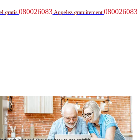
080026083
080026083
l gratis
Appelez gratuitement
Badliften
Ontedek het badlift