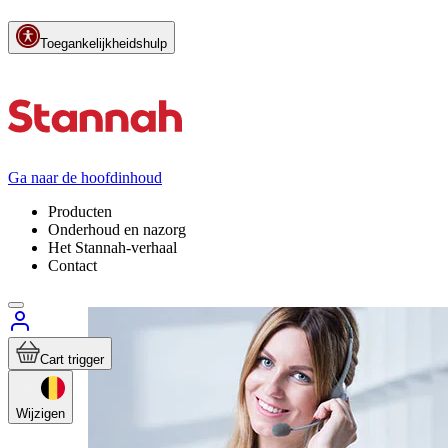
Toegankelijkheidshulp
Ga naar de hoofdinhoud
Producten
Onderhoud en nazorg
Het Stannah-verhaal
Contact
Cart trigger
Platformliften
Wijzigen
Ontdek 
Prijzen