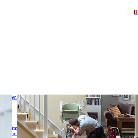
Be
platformliften
 platformliften