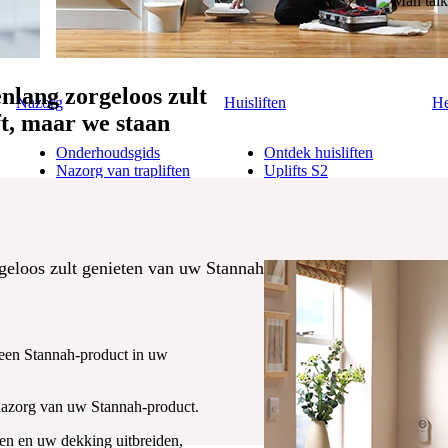
nlang zorgeloos zult
Nazorg
Huisliften
He
ft, maar we staan
Onderhoudsgids
Ontdek huisliften
Nazorg van trapliften
Uplifts S2
Nazorg van huisliften
Uplifts S3
Probleemoplossing
Prijzen huisliften
eloos zult genieten van uw Stannah-liftoplossing. U kunt bij u
 een Stannah-product in uw
eloos zult genieten van uw Stannah-liftoplossing. U kunt bij u
 nazorg van uw Stannah-product.
en en uw dekking uitbreiden,