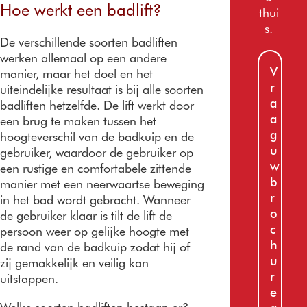
Hoe werkt een badlift?
thui
s.
De verschillende soorten badliften
werken allemaal op een andere
V
manier, maar het doel en het
r
uiteindelijke resultaat is bij alle soorten
a
badliften hetzelfde. De lift werkt door
a
een brug te maken tussen het
g
hoogteverschil van de badkuip en de
u
gebruiker, waardoor de gebruiker op
w
een rustige en comfortabele zittende
b
manier met een neerwaartse beweging
r
in het bad wordt gebracht. Wanneer
o
de gebruiker klaar is tilt de lift de
c
persoon weer op gelijke hoogte met
h
de rand van de badkuip zodat hij of
u
zij gemakkelijk en veilig kan
r
uitstappen.
e