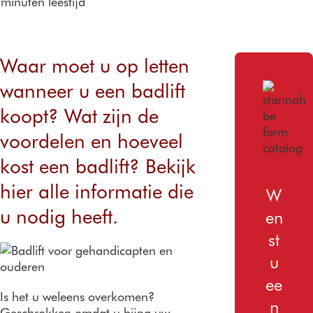
8
minuten leestijd
trap
ng
arantie
Verwijderingen
Buitentrapli
Klantbe
ft
oordeli
Waar moet u op letten
Prijzen van
ngen
trapliften
Prijzen
wanneer u een badlift
koopt? Wat zijn de
voordelen en hoeveel
kost een badlift? Bekijk
hier alle informatie die
W
u nodig heeft.
en
st
u
ee
Is het u weleens overkomen?
n
Geschrokken omdat u bijna uw