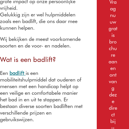
grote impact op onze persoonlijke
Vra
vrijheid.
ag
Gelukkig zijn er wel hulpmiddelen
nu
zoals een badlift, die ons daar mee
uw
kunnen helpen.
grat
is
Wij bekijken de meest voorkomende
bro
soorten en de voor- en nadelen.
chu
re
Wat is een badlift?
aan
en
Een
badlift
is een
ont
mobiliteitshulpmiddel dat ouderen of
van
mensen met een handicap helpt op
g
een veilige en comfortabele manier
dez
het bad in en uit te stappen. Er
e
bestaan diverse soorten badliften met
dire
verschillende prijzen en
ct
gebruikswijzen.
bij
u