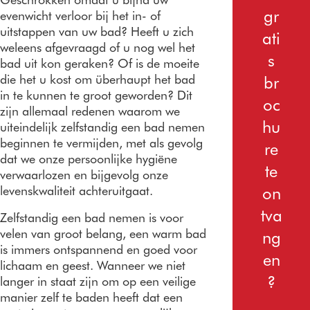
gr
evenwicht verloor bij het in- of
uitstappen van uw bad? Heeft u zich
ati
weleens afgevraagd of u nog wel het
s
bad uit kon geraken? Of is de moeite
die het u kost om überhaupt het bad
br
in te kunnen te groot geworden? Dit
oc
zijn allemaal redenen waarom we
hu
uiteindelijk zelfstandig een bad nemen
beginnen te vermijden, met als gevolg
re
dat we onze persoonlijke hygiëne
te
verwaarlozen en bijgevolg onze
levenskwaliteit achteruitgaat.
on
tva
Zelfstandig een bad nemen is voor
velen van groot belang, een warm bad
ng
is immers ontspannend en goed voor
en
lichaam en geest. Wanneer we niet
?
langer in staat zijn om op een veilige
manier zelf te baden heeft dat een