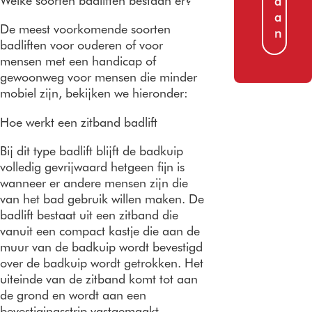
Welke soorten badliften bestaan er?
a
a
De meest voorkomende soorten
n
badliften voor ouderen of voor
mensen met een handicap of
gewoonweg voor mensen die minder
mobiel zijn, bekijken we hieronder:
Hoe werkt een zitband badlift
Bij dit type badlift blijft de badkuip
volledig gevrijwaard hetgeen fijn is
wanneer er andere mensen zijn die
van het bad gebruik willen maken. De
badlift bestaat uit een zitband die
vanuit een compact kastje die aan de
muur van de badkuip wordt bevestigd
over de badkuip wordt getrokken. Het
uiteinde van de zitband komt tot aan
de grond en wordt aan een
bevestigingsstrip vastgemaakt