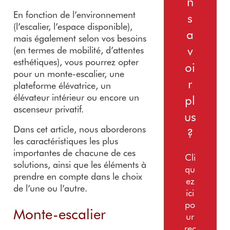
n
En fonction de l’environnement
s
(l’escalier, l’espace disponible),
a
mais également selon vos besoins
v
(en termes de mobilité, d’attentes
esthétiques), vous pourrez opter
oi
pour un monte-escalier, une
r
plateforme élévatrice, un
élévateur intérieur ou encore un
pl
ascenseur privatif.
us
Dans cet article, nous aborderons
?
les caractéristiques les plus
importantes de chacune de ces
Cli
solutions, ainsi que les éléments à
qu
prendre en compte dans le choix
ez
de l’une ou l’autre.
ici
po
Monte-escalier
ur
rec