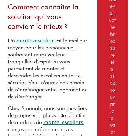
Comment connaître la
ev
oir
solution qui vous
vot
convient le mieux ?
re
br
Un
monte-escalier
est le meilleur
oc
moyen pour les personnes qui
hu
souhaitent retrouver leur
re
tranquillité d’esprit en vous
et
permettant de monter et
ai
descendre les escaliers en toute
nsi
sécurité. Vous n’aurez pas besoin
dé
de réaménager votre logement ou
co
de déménager.
uv
rir
Chez Stannah, nous sommes fiers
la
de proposer la plus vaste sélection
pl
de modèles de
monte-escaliers
,
us
conçus pour répondre à vos
lar