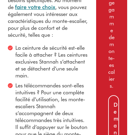
besoins spécifiques. Au moment
ge
de
faire votre choix
, vous pouvez
ga
également vous intéresser aux
m
caractéristiques du monte-escalier,
m
pour plus de confort et de
e
sécurité, telles que :
de
m
La ceinture de sécurité est-elle
on
facile à attacher ? Les ceintures
te-
exclusives Stannah s’attachent
es
et se détachent d’une seule
cal
main.
ier
Les télécommandes sont-elles
s.
intuitives ? Pour une complète
facilité d’utilisation, les monte-
D
escaliers Stannah
e
s’accompagnent de deux
m
télécommandes très intuitives.
a
Il suffit d’appuyer sur le bouton
n
pour que le siège du monte-