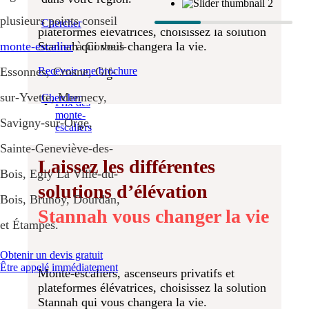
Monte-
escaliers
Monte-escaliers, ascenseurs privatifs et
plusieurs points conseil
Chercher
extérieurs
plateformes élévatrices, choisissez la solution
droits
monte-escalier
à Corbeil-
Stannah qui vous changera la vie.
Monte-
Découvrez combien de vies Stannah a changé
escaliers
Essonnes, Crosne, Gif-
Recevoir une brochure
dans votre région.
extérieurs
tournants
sur-Yvette, Mennecy,
Chercher
Prix des
monte-
Savigny-sur-Orge,
escaliers
Sainte-Geneviève-des-
Laissez les différentes
Bois, Egly La Ville-du-
solutions d’élévation
Bois, Brunoy, Dourdan,
Stannah vous changer la vie
et Étampes.
Obtenir un devis gratuit
Être appelé immédiatement
Monte-escaliers, ascenseurs privatifs et
plateformes élévatrices, choisissez la solution
Stannah qui vous changera la vie.