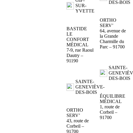
GIF-
DES-BOIS
SUR-
YVETTE
ORTHO
SERV’
BASTIDE
64, avenue de
LE
la Grande
CONFORT
Charmille du
MÉDICAL
Parc – 91700
7-9, rue Raoul
Dautry –
91190
SAINTE-
GENEVIÈV
DES-BOIS
SAINTE-
GENEVIÈVE-
DES-BOIS
ÉQUILIBRE
MÉDICAL
1, route de
ORTHO
Corbeil –
SERV’
91700
43, route de
Corbeil –
91700