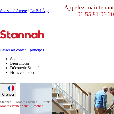
Appelez maintenant
Site société mère
Ι
Le Bel Âge
01 55 81 06 20
Passer au contenu principal
Solutions
Bien choisir
Découvrir Stannah
Nous contacter
Changer
Stannah
Monte escalier
Points Conseil Stannah
Monte escalier dans l’Essonne
Plate-formes
élévatrices