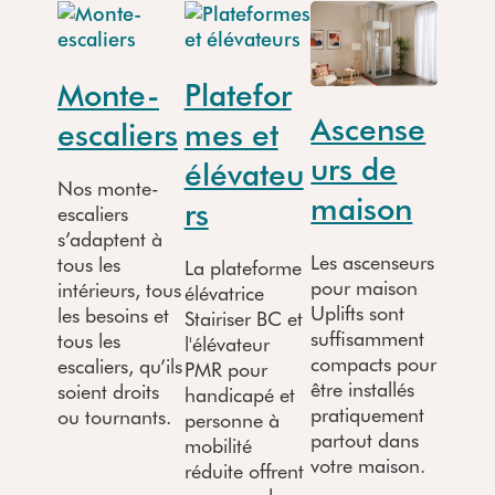
Monte-
Platefor
Ascense
escaliers
mes et
urs de
élévateu
Nos monte-
maison
rs
escaliers
s’adaptent à
Les ascenseurs
tous les
La plateforme
pour maison
intérieurs, tous
élévatrice
Uplifts sont
les besoins et
Stairiser BC et
suffisamment
tous les
l'élévateur
compacts pour
escaliers, qu’ils
PMR pour
être installés
soient droits
handicapé et
pratiquement
ou tournants.
personne à
partout dans
mobilité
votre maison.
réduite offrent