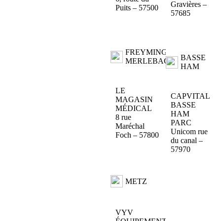
Gravières –
Puits – 57500
57685
FREYMING-
BASSE
MERLEBACH
HAM
LE
CAPVITAL
MAGASIN
BASSE
MÉDICAL
HAM
8 rue
PARC
Maréchal
Unicom rue
Foch – 57800
du canal –
57970
METZ
VYV