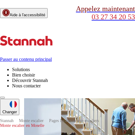
Appelez maintenant
Aide à l'accessibilité
03 27 34 20 53
Passer au contenu principal
Solutions
Bien choisir
Découvrir Stannah
Nous contacter
Changer
Stannah
Monte escalier
Pages locales monte-escaliers
Monte escalier en Moselle
Plate-formes
élévatrices