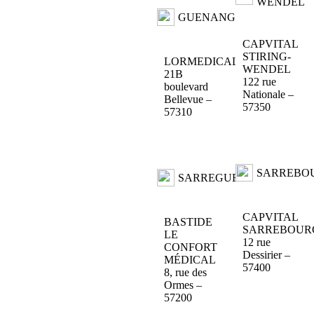
WENDEL
GUENANGE
CAPVITAL
STIRING-
LORMEDICAL
WENDEL
21B
122 rue
boulevard
Nationale –
Bellevue –
57350
57310
SARREBO
SARREGUEMINES
CAPVITAL
BASTIDE
SARREBOUR
LE
12 rue
CONFORT
Dessirier –
MÉDICAL
57400
8, rue des
Ormes –
57200