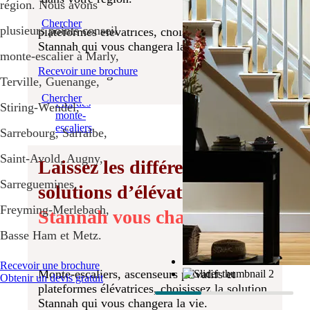
Monte-
région. Nous avons
escaliers
Monte-escaliers, ascenseurs privatifs et
Chercher
extérieurs
plusieurs points conseil
plateformes élévatrices, choisissez la solution
droits
Stannah qui vous changera la vie.
Monte-
monte-escalier à Marly,
Découvrez combien de vies Stannah a changé
escaliers
Recevoir une brochure
dans votre région.
extérieurs
Terville, Guenange,
tournants
Chercher
Prix des
Stiring-Wendel,
monte-
escaliers
Sarrebourg, Sarralbe,
Saint-Avold, Augny,
Laissez les différentes
Sarreguemines,
solutions d’élévation
Freyming-Merlebach,
Stannah vous changer la vie
Basse Ham et Metz.
Recevoir une brochure
Monte-escaliers, ascenseurs privatifs et
Obtenir un devis gratuit
plateformes élévatrices, choisissez la solution
Stannah qui vous changera la vie.