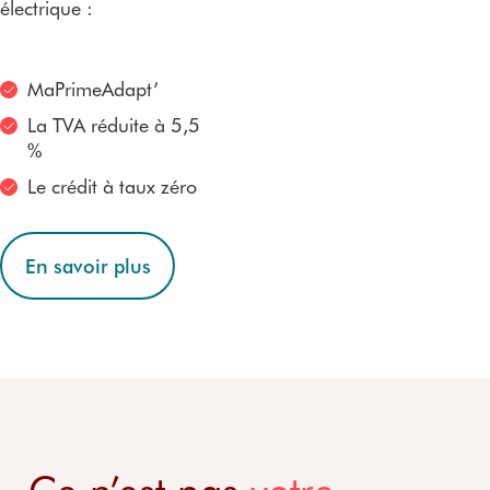
électrique :
MaPrimeAdapt’
La TVA réduite à 5,5
%
Le crédit à taux zéro
En savoir plus
Ce n’est pas
votre