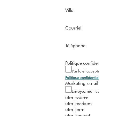
Ville
Courriel
Téléphone
Politique confidentialité R
J'ai lu et accepte la décla
Politique confidentialité
Marketing-email
Envoyez-moi les dernières
utm_source
utm_medium
utm_term
utm_content