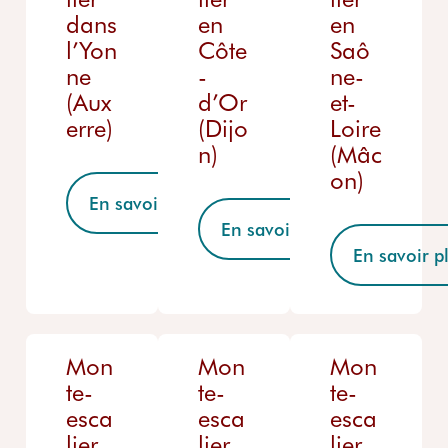
dans
en
en
l’Yon
Côte
Saô
ne
-
ne-
(Aux
d’Or
et-
erre)
(Dijo
Loire
n)
(Mâc
on)
En savoir plus
En savoir plus
En savoir p
Mon
Mon
Mon
te-
te-
te-
esca
esca
esca
lier
lier
lier