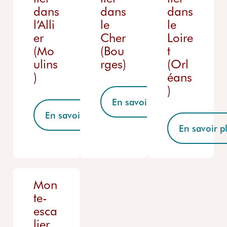
dans
dans
dans
l’Alli
le
le
er
Cher
Loire
(Mo
(Bou
t
ulins
rges)
(Orl
)
éans
)
En savoir plus
En savoir plus
En savoir p
Mon
te-
esca
lier