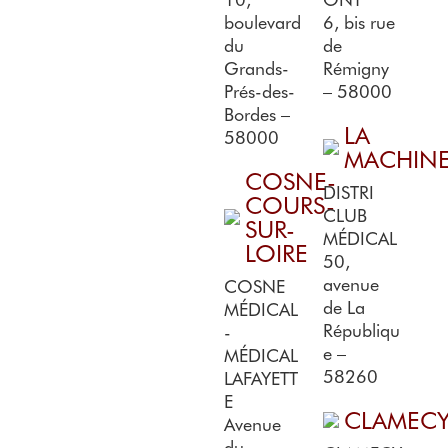
boulevard
6, bis rue
du
de
Grands-
Rémigny
Prés-des-
– 58000
Bordes –
LA
58000
MACHIN
COSNE-
DISTRI
COURS-
CLUB
SUR-
MÉDICAL
LOIRE
50,
avenue
COSNE
de La
MÉDICAL
Républiqu
-
e –
MÉDICAL
58260
LAFAYETT
E
CLAMEC
Avenue
du