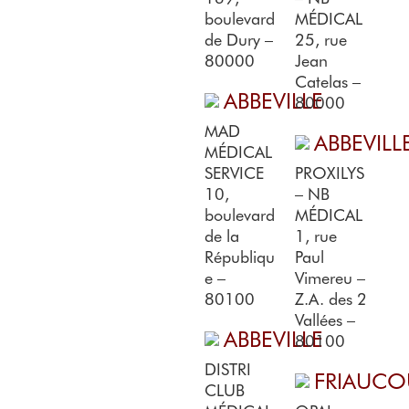
boulevard
MÉDICAL
de Dury –
25, rue
80000
Jean
Catelas –
ABBEVILLE
80000
MAD
ABBEVILL
MÉDICAL
SERVICE
PROXILYS
10,
– NB
boulevard
MÉDICAL
de la
1, rue
Républiqu
Paul
e –
Vimereu –
80100
Z.A. des 2
Vallées –
ABBEVILLE
80100
DISTRI
FRIAUCO
CLUB