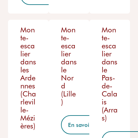
Mon
Mon
Mon
te-
te-
te-
esca
esca
esca
lier
lier
lier
dans
dans
dans
les
le
le
Arde
Nor
Pas-
nnes
d
de-
(Cha
(Lille
Cala
rlevil
)
is
le-
(Arra
Mézi
s)
ères)
En savoir plus