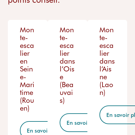
Mon
Mon
Mon
te-
te-
te-
esca
esca
esca
lier
lier
lier
en
dans
dans
Sein
l’Ois
l’Ais
e-
e
ne
Mari
(Bea
(Lao
time
uvai
n)
(Rou
s)
en)
En savoir p
En savoir plus
En savoir plus