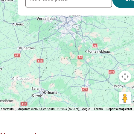
 shortcuts
Map data ©2026 GeoBasis-DE/BKG (©2009), Google
Terms
Report a map error