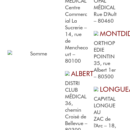
MÉDICAL
OPAL
Centre
MÉDICAL
Commerc
Rue D’Ault
ial La
– 80460
Sucrerie –
MONTDID
14, rue
de
ORTHOP
Mencheco
EDIE
urt –
POINTIN
80100
35, rue
Albert 1er
ALBERT
– 80500
DISTRI
LONGUE
CLUB
MÉDICAL
CAPVITAL
36,
LONGUE
chemin
AU
Croisé de
ZAC de
Bellevue –
l’Arc – 18,
80300