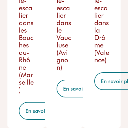
te-
te-
te-
esca
esca
esca
lier
lier
lier
dans
dans
dans
les
le
la
Bouc
Vauc
Drô
hes-
luse
me
du-
(Avi
(Vale
Rhô
gno
nce)
ne
n)
(Mar
seille
En savoir p
)
En savoir plus
En savoir plus