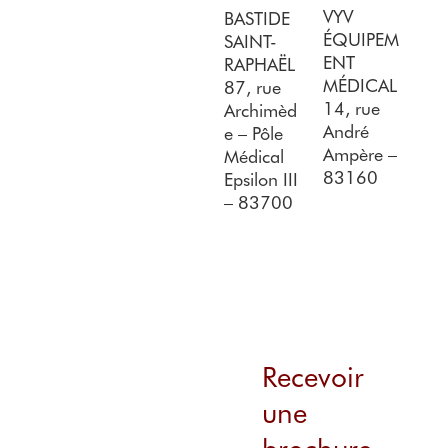
VYV
BASTIDE
ÉQUIPEM
SAINT-
ENT
RAPHAËL
MÉDICAL
87, rue
14, rue
Archimèd
André
e – Pôle
Ampère –
Médical
83160
Epsilon III
– 83700
Recevoir
une