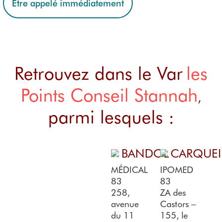
Être appelé immédiatement
Retrouvez dans le Var
les
Points Conseil Stannah
,
parmi lesquels :
BANDOL
CARQUE
MÉDICAL
IPOMED
83
83
258,
ZA des
avenue
Castors –
du 11
155, le