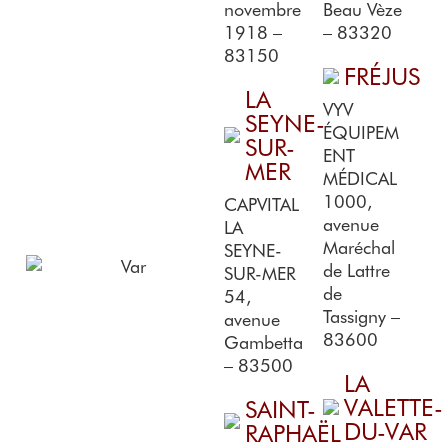
novembre
Beau Vèze
1918 –
– 83320
83150
FRÉJUS
LA
VYV
SEYNE-
ÉQUIPEM
SUR-
ENT
MER
MÉDICAL
1000,
CAPVITAL
avenue
LA
Maréchal
SEYNE-
de Lattre
SUR-MER
de
54,
Tassigny –
avenue
83600
Gambetta
– 83500
LA
VALETTE-
SAINT-
DU-VAR
RAPHAËL