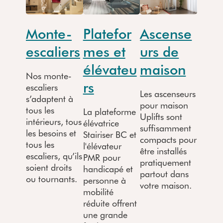
Monte-
Platefor
Ascense
escaliers
mes et
urs de
élévateu
maison
Nos monte-
rs
escaliers
Les ascenseurs
s’adaptent à
pour maison
tous les
La plateforme
Uplifts sont
intérieurs, tous
élévatrice
suffisamment
les besoins et
Stairiser BC et
compacts pour
tous les
l'élévateur
être installés
escaliers, qu’ils
PMR pour
pratiquement
soient droits
handicapé et
partout dans
ou tournants.
personne à
votre maison.
mobilité
réduite offrent
une grande