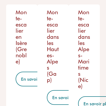
Mon
Mon
Mon
te-
te-
te-
esca
esca
esca
lier
lier
lier
en
dans
dans
Isère
les
les
(Gre
Haut
Alpe
nobl
es-
s-
e)
Alpe
Mari
s
time
(Ga
s
p)
(Nic
En savoir plus
e)
En savoir plus
En savoir p