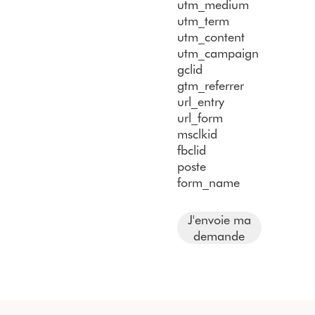
utm_medium
utm_term
utm_content
utm_campaign
gclid
gtm_referrer
url_entry
url_form
msclkid
fbclid
poste
form_name
J'envoie ma
demande