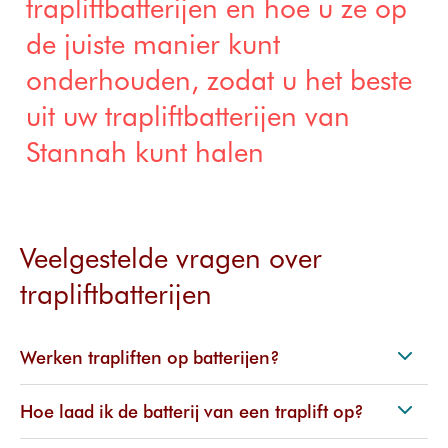
trapliftbatterijen en hoe u ze op
trap
ng
arantie
Verwijderingen
de juiste manier kunt
Buitentrapli
Klantbe
ft
oordeli
onderhouden, zodat u het beste
Prijzen van
ngen
uit uw trapliftbatterijen van
trapliften
Prijzen
Stannah kunt halen
Veelgestelde vragen over
trapliftbatterijen
Werken trapliften op batterijen?
Hoe laad ik de batterij van een traplift op?