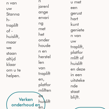
n
u met
n van
jarenl
een
uw
ange
gerust
Stanna
ervari
hart
h-
ng
kunt
traplift
met
geniete
of -
het
n van
huislift,
onder
uw
maar
houde
traplift,
we
n en
platfor
staan
herstel
mlift of
altijd
len
huislift
klaar
van
en deze
om u te
traplift
in een
helpen.
en,
uitsteke
platfor
nde
mliften
staat
en
blijft.
Verken
huislift
onderhoud en
en.