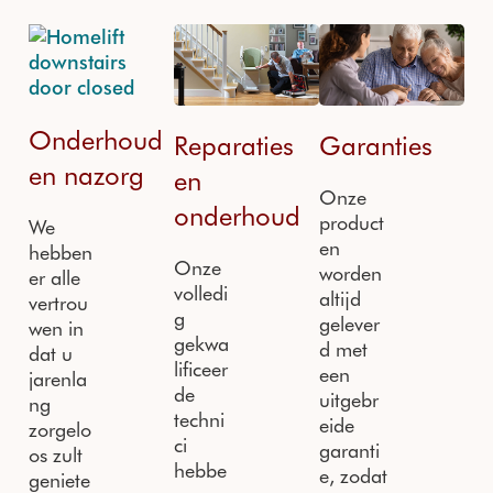
Onderhoud
Reparaties
Garanties
en nazorg
en
Onze
onderhoud
product
We
en
hebben
Onze
worden
er alle
volledi
altijd
vertrou
g
gelever
wen in
gekwa
d met
dat u
lificeer
een
jarenla
de
uitgebr
ng
techni
eide
zorgelo
ci
garanti
os zult
hebbe
e, zodat
geniete