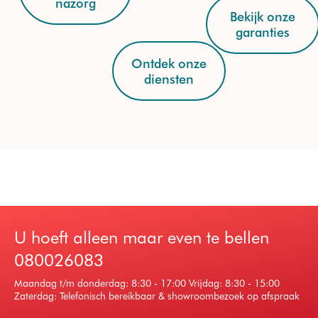
nazorg
Bekijk onze
garanties
Ontdek onze
diensten
U hoeft alleen maar even te bellen
080026083
Maandag t/m donderdag: 8:30 - 17:00 Vrijdag: 8:30 - 15:00
Zaterdag: Telefonisch bereikbaar & showroombezoek op afspraak