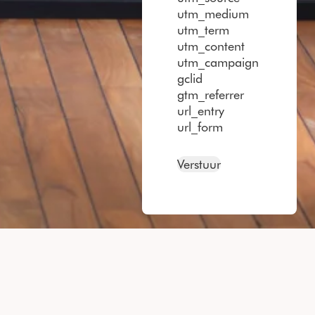
utm_medium
utm_term
utm_content
utm_campaign
gclid
gtm_referrer
url_entry
url_form
Verstuur