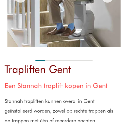
trap
ng
arantie
Verwijderingen
Buitentrapli
Klantbe
ft
oordeli
Prijzen van
ngen
trapliften
Prijzen
Trapliften Gent
Een Stannah traplift kopen in Gent
Stannah trapliften kunnen overal in Gent
geïnstalleerd worden, zowel op rechte trappen als
op trappen met één of meerdere bochten.