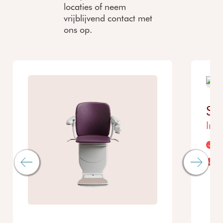
locaties of neem
vrijblijvend contact met
ons op.
So
Inn
M
O