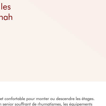
ts
Prix des ascenseurs
Pr
nte-escalier
En savoir plus
les
ieurs
Questions / Réponses
ieurs droits
nnah
ieurs tournants
ers
 et confortable pour monter ou descendre les étages.
n senior souffrant de rhumatismes, les équipements