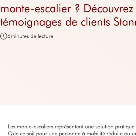
Monte-escaliers étroi
Personnaliser son mo
monte-escalier ? Découvrez 
Monte-escaliers extér
Essayer un Stannah
Monte-escaliers extér
témoignages de clients Sta
Monte-escaliers extér
Prix des monte-escali
6
minutes de lecture
Les monte-escaliers représentent une solution pratique
Que ce soit pour une personne à mobilité réduite ou u