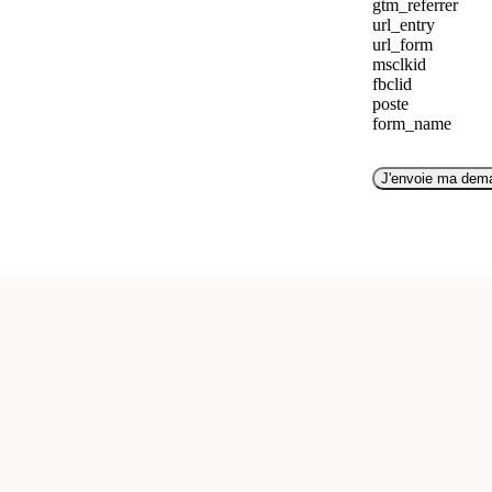
gtm_referrer
url_entry
url_form
msclkid
fbclid
poste
form_name
J'envoie ma dem