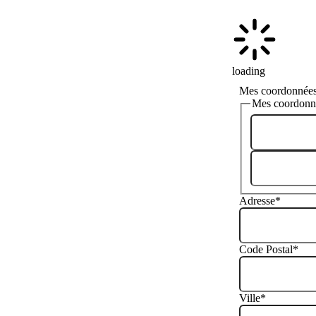
loading
Mes coordonnée
Mes coordonn
Adresse
*
Code Postal
*
Ville
*