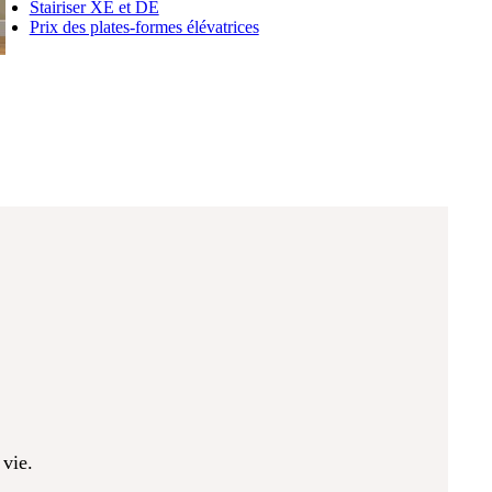
Stairiser XE et DE
Prix des plates-formes élévatrices
e
 vie.
e
 vie.