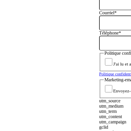
Courriel
*
Téléphone
*
Politique conf
J'ai lu et
Politique confident
Marketing-ema
Envoyez-m
utm_source
utm_medium
utm_term
utm_content
utm_campaign
gclid