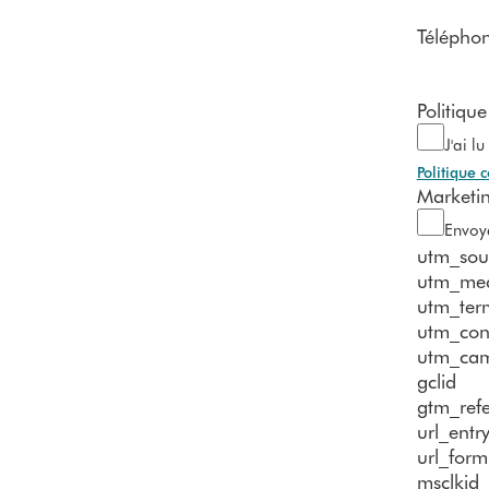
Télépho
Politique
J'ai l
Politique c
Marketi
Envoye
utm_sou
utm_me
utm_ter
utm_con
utm_ca
gclid
gtm_refe
url_entr
url_form
msclkid