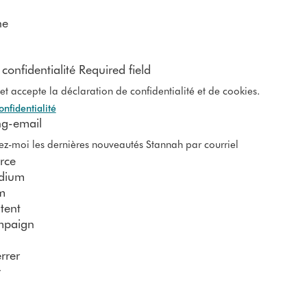
ne
 confidentialité Required field
u et accepte la déclaration de confidentialité et de cookies.
onfidentialité
ng-email
z-moi les dernières nouveautés Stannah par courriel
rce
dium
m
tent
mpaign
rrer
y