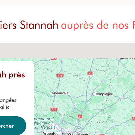
iers Stannah
auprès de nos P
ah près
hangées
l ici :
rcher