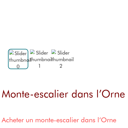
Monte-escaliers étroi
Personnaliser son mo
Monte-escaliers extér
Essayer un Stannah
Monte-escaliers extér
Monte-escaliers extér
Prix des monte-escali
Monte-escalier dans l’Orne
Acheter un monte-escalier dans l’Orne