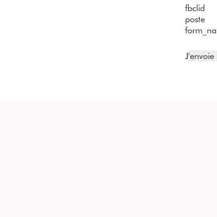
fbclid
poste
form_n
J'envoi