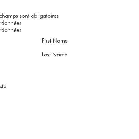
 champs sont obligatoires
rdonnées
rdonnées
First Name
Last Name
tal