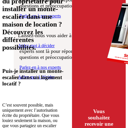
Quel produit vous
du propriétaire pour
Nous sommes là pour vous
Prix
questions et préoccupations.
des
installer un monte-
aider
convient le mieux?
monte-
escalier dans une
Parlez-en à nos experts
escaliers
maison de location ?
Découvrez les
Quel produit vous
Nous espérons que vous profiterez pendant
Laissez-nous vous aider à décider
différentes
de nombreuses années de votre solution de
convient le mieux?
levage Stannah sans aucun souci. Nos
Aidez-moi à décider
possibilités.
experts sont là pour répondre à toutes vos
questions et préoccupations.
Laissez-nous vous aider à décider
Parlez-en à nos experts
Puis-je installer un monte-
escalier dans un logement
Aidez-moi à décider
locatif ?
C’est souvent possible, mais
uniquement avec l’autorisation
Vous
écrite du propriétaire. Que vous
souhaitez
louiez seulement la maison, ou
recevoir une
que vous partagiez un escalier