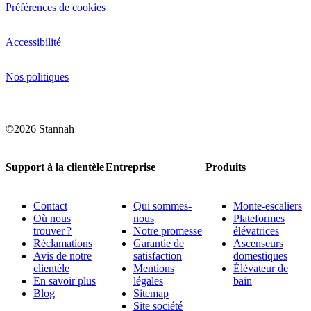
Préférences de cookies
Accessibilité
Nos politiques
©2026 Stannah
Support à la clientèle
Entreprise
Produits
Contact
Qui sommes-
Monte-escaliers
Où nous
nous
Plateformes
trouver ?
Notre promesse
élévatrices
Réclamations
Garantie de
Ascenseurs
Avis de notre
satisfaction
domestiques
clientèle
Mentions
Élévateur de
En savoir plus
légales
bain
Blog
Sitemap
Site société