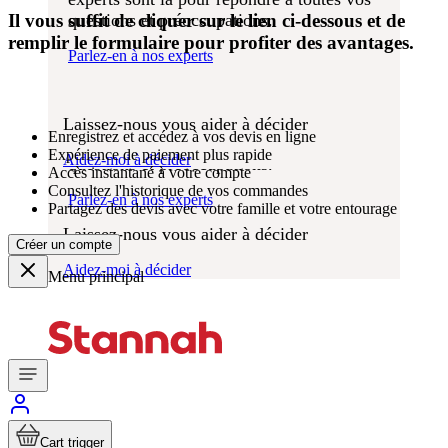
aider
Quel produit vous
Prix
Il vous suffit de cliquer sur le lien ci-dessous et de
questions et préoccupations.
des
convient le mieux?
remplir le formulaire pour profiter des avantages.
monte-
Parlez-en à nos experts
escaliers
Nous espérons que vous profiterez pendant
de nombreuses années de votre solution de
Quel produit vous
levage Stannah sans aucun souci. Nos
Laissez-nous vous aider à décider
Enregistrez et accédez à vos devis en ligne
experts sont là pour répondre à toutes vos
convient le mieux?
Expérience de paiement plus rapide
Aidez-moi à décider
questions et préoccupations.
Accès instantané à votre compte
Consultez l'historique de vos commandes
Parlez-en à nos experts
Partagez des devis avec votre famille et votre entourage
Laissez-nous vous aider à décider
Créer un compte
Aidez-moi à décider
Menu principal
Cart trigger