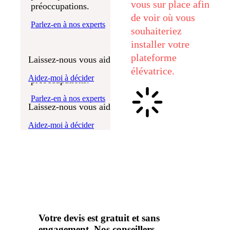
vous sur place afin
préoccupations.
monte-
convient le mieux?
de voir où vous
escaliers
Parlez-en à nos experts
souhaiteriez
Nous espérons que vous profiterez pendant de
Quel produit vous
installer votre
nombreuses années de votre solution de levage
plateforme
Stannah sans aucun souci. Nos experts sont là
Laissez-nous vous aider à décider
convient le mieux?
pour répondre à toutes vos questions et
élévatrice.
Aidez-moi à décider
préoccupations.
Parlez-en à nos experts
Laissez-nous vous aider à décider
Aidez-moi à décider
Votre devis est gratuit et sans
engagement. Nos conseillers