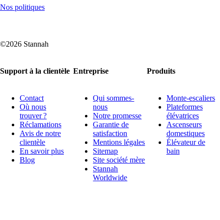
Nos politiques
©2026 Stannah
Support à la clientèle
Entreprise
Produits
Contact
Qui sommes-
Monte-escaliers
Où nous
nous
Plateformes
trouver ?
Notre promesse
élévatrices
Réclamations
Garantie de
Ascenseurs
Avis de notre
satisfaction
domestiques
clientèle
Mentions légales
Élévateur de
En savoir plus
Sitemap
bain
Blog
Site société mère
Stannah
Worldwide