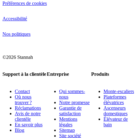
Préférences de cookies
Accessibilité
Nos politiques
©2026 Stannah
Support à la clientèle
Entreprise
Produits
Contact
Qui sommes-
Monte-escaliers
Où nous
nous
Plateformes
trouver ?
Notre promesse
élévatrices
Réclamations
Garantie de
Ascenseurs
Avis de notre
satisfaction
domestiques
clientèle
Mentions
Élévateur de
En savoir plus
légales
bain
Blog
Sitemap
Site société