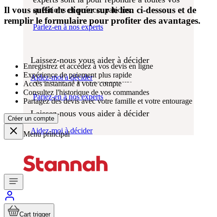
aider
Quel produit vous
Prix
Il vous suffit de cliquer sur le lien ci-dessous et de
questions et préoccupations.
des
convient le mieux?
remplir le formulaire pour profiter des avantages.
monte-
Parlez-en à nos experts
escaliers
Nous espérons que vous profiterez pendant
de nombreuses années de votre solution de
Quel produit vous
levage Stannah sans aucun souci. Nos
Laissez-nous vous aider à décider
Enregistrez et accédez à vos devis en ligne
experts sont là pour répondre à toutes vos
convient le mieux?
Expérience de paiement plus rapide
Aidez-moi à décider
questions et préoccupations.
Accès instantané à votre compte
Consultez l'historique de vos commandes
Parlez-en à nos experts
Partagez des devis avec votre famille et votre entourage
Laissez-nous vous aider à décider
Créer un compte
Aidez-moi à décider
Menu principal
Cart trigger