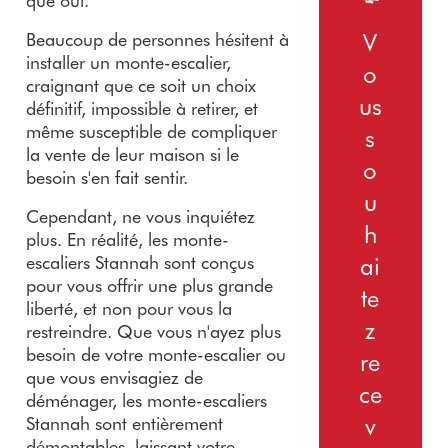
que oui.
V
Beaucoup de personnes hésitent à
installer un monte-escalier,
o
craignant que ce soit un choix
us
définitif, impossible à retirer, et
même susceptible de compliquer
s
la vente de leur maison si le
o
besoin s'en fait sentir.
u
Cependant, ne vous inquiétez
h
plus. En réalité, les monte-
escaliers Stannah sont conçus
ai
pour vous offrir une plus grande
te
liberté, et non pour vous la
z
restreindre. Que vous n'ayez plus
besoin de votre monte-escalier ou
re
que vous envisagiez de
ce
déménager, les monte-escaliers
v
Stannah sont entièrement
démontables, laissant votre