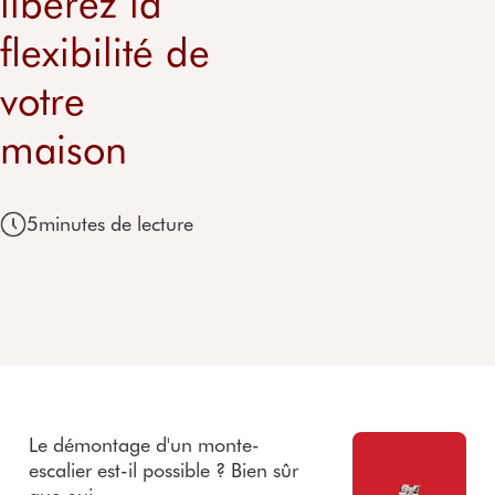
libérez la
Installation
élévatrices
escaliers
ascenseur
Pr
e de
Réparations
flexibilité de
droits
domestique
as
satisfact
Démontages
Monte-
ion
Solutions de
votre
escaliers
dépannage
Avis de
extérieurs
notre
maison
Prix des
clientèl
monte-
e
escaliers
Récom
5
minutes de lecture
penses
Le démontage d'un monte-
escalier est-il possible ? Bien sûr