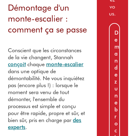
Démontage d'un
vo
us.
monte-escalier :
comment ça se passe
D
e
m
Conscient que les circonstances
a
de la vie changent, Stannah
n
conçoit
chaque
monte-escalier
d
dans une optique de
e
démontabilité. Ne vous inquiétez
z
pas (encore plus !) : lorsque le
u
moment sera venu de tout
n
démonter, l'ensemble du
e
processus est simple et conçu
b
pour être rapide, propre et sûr, et
r
bien sûr, pris en charge par
des
o
experts
.
c