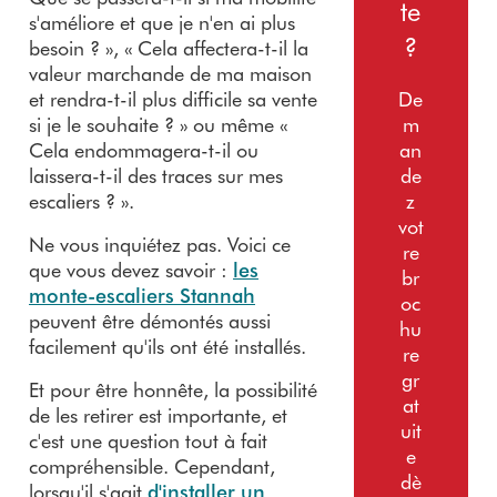
te
s'améliore et que je n'en ai plus
?
besoin ? », « Cela affectera-t-il la
valeur marchande de ma maison
et rendra-t-il plus difficile sa vente
De
si je le souhaite ? » ou même «
m
Cela endommagera-t-il ou
an
laissera-t-il des traces sur mes
de
escaliers ? ».
z
vot
Ne vous inquiétez pas. Voici ce
re
que vous devez savoir :
les
br
monte-escaliers Stannah
oc
peuvent être démontés aussi
hu
facilement qu'ils ont été installés.
re
gr
Et pour être honnête, la possibilité
at
de les retirer est importante, et
uit
c'est une question tout à fait
e
compréhensible. Cependant,
dè
lorsqu'il s'agit
d'installer un