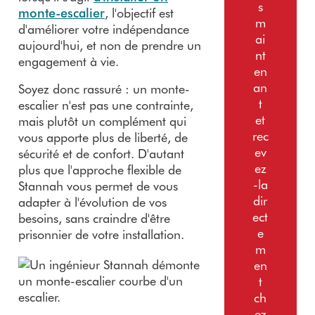
s
monte-escalier
, l'objectif est
m
d'améliorer votre indépendance
ai
aujourd'hui, et non de prendre un
nt
engagement à vie.
en
an
Soyez donc rassuré : un monte-
t
escalier n'est pas une contrainte,
et
mais plutôt un complément qui
rec
vous apporte plus de liberté, de
ev
sécurité et de confort. D'autant
ez
plus que l'approche flexible de
-la
Stannah vous permet de vous
dir
adapter à l'évolution de vos
ect
besoins, sans craindre d'être
e
prisonnier de votre installation.
m
en
t
ch
ez