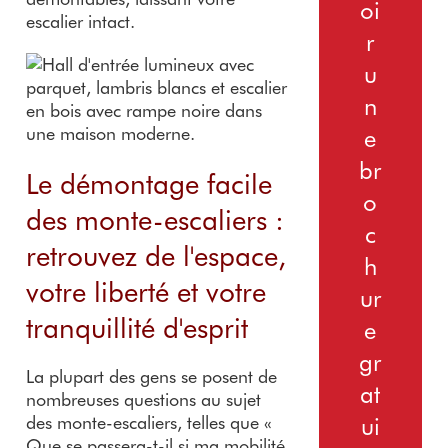
oi
escalier intact.
r
u
n
e
br
Le démontage facile
o
des monte-escaliers :
c
retrouvez de l'espace,
h
votre liberté et votre
ur
tranquillité d'esprit
e
gr
La plupart des gens se posent de
at
nombreuses questions au sujet
des monte-escaliers, telles que «
ui
Que se passera-t-il si ma mobilité