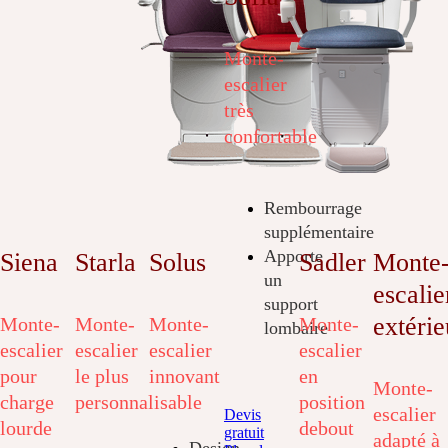
Monte-
escalier
très
confortable
Rembourrage
supplémentaire
Apporte
Siena
Starla
Solus
Sadler
Monte
un
escalie
support
extérie
Monte-
Monte-
Monte-
Monte-
lombaire
escalier
escalier
escalier
escalier
pour
le plus
innovant
en
Monte-
charge
personnalisable
position
escalier
Devis
lourde
debout
gratuit
adapté à
Design