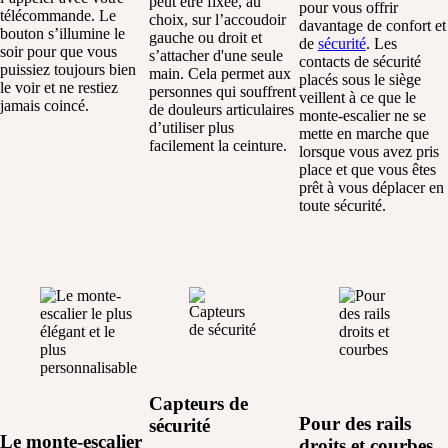
peut être fixée, au
pour vous offrir
télécommande
. Le
choix, sur l’accoudoir
davantage de confort et
bouton
s’illumine
le
gauche ou droit et
de
sécurité
.
Les
soir
pour que
vous
s’attacher d'une seule
contacts de sécurité
puissiez
toujours
bien
main. Cela permet aux
placés sous le siège
le
voir
et ne
restiez
personnes qui souffrent
veillent à ce que le
jamais
coincé
.
de douleurs articulaires
monte-escalier ne se
d’utiliser plus
mette en marche que
facilement la ceinture.
lorsque vous avez pris
place et que vous êtes
prêt à vous déplacer en
toute sécurité.
Capteurs de
Pour des rails
sécurité
Le monte-escalier
droits et courbes