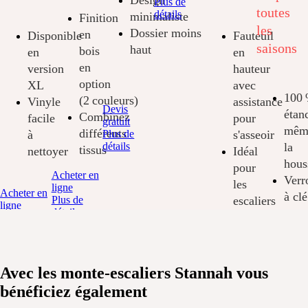
Plus de
toutes
détails
minimaliste
Finition
les
Dossier
moins
en
Disponible
Fauteuil
saisons
haut
bois
en
en
en
version
hauteur
option
XL
avec
100
(2 couleurs)
Vinyle
assistance
Devis
étan
Combinez
facile
pour
gratuit
mêm
différents
à
Plus de
s'asseoir
détails
la
tissus
nettoyer
Idéal
hous
pour
Acheter en
Verr
les
ligne
Acheter en
à clé
Plus de
escaliers
ligne
détails
pour
étroits
Plus de
le
détails
Devis
cont
gratuit
d'ac
Plus de
Avec les monte-escaliers Stannah vous
détails
Devis
bénéficiez également
gratuit