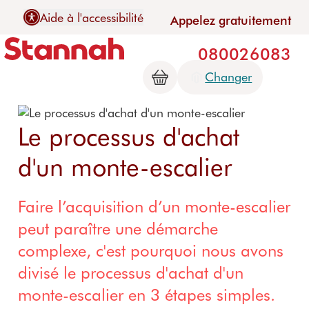
Aide à l'accessibilité
Appelez gratuitement
080026083
Changer
Le processus d'achat
Contac
Qui
Monte-
Plateforme
Asc
d'un monte-escalier
Services
Maintenanc
C
t
somme
escaliers
s
s
e
d
s-nous
Guide de
Contac
élévatrices
dom
Découvrez
service
Guide de
P
tez-
Faire l’acquisition d’un monte-escalier
es
Choisir
les monte-
Découvrez
maintenance
a
nous
Stanna
Garantie
peut paraître une démarche
N
escaliers
les
Déc
h
Maintenance
S
Contrats de
v
plateformes
les
complexe, c'est pourquoi nous avons
L
Monte-
d'un monte-
Notre
service
O
p
élévatrices
asc
a
escaliers
escalier
divisé le processus d'achat d'un
promes
t
n
Prendre des
tournants
Prix des
Upli
se
Maintenance
d
mesures
E
monte-escalier en 3 étapes simples.
plateformes
Monte-
Upli
d'un
l
Garanti
p