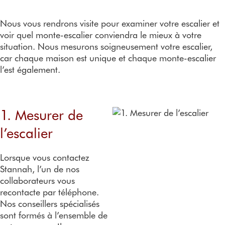
Installation
élévatrices
escaliers
ascenseur
Prix
a
e de
F
Réparations
droits
domestique
asc
e
satisfact
Nous vous rendrons visite pour examiner votre escalier et
Démontages
Monte-
r
ion
Solutions de
voir quel monte-escalier conviendra le mieux à votre
escaliers
q
dépannage
situation. Nous mesurons soigneusement votre escalier,
Avis de
extérieurs
p
car chaque maison est unique et chaque monte-escalier
notre
Prix des
l’est également.
clientèl
monte-
e
escaliers
Récom
penses
1. Mesurer de
l’escalier
Lorsque vous contactez
Stannah, l’un de nos
collaborateurs vous
recontacte par téléphone.
Nos conseillers spécialisés
sont formés à l’ensemble de