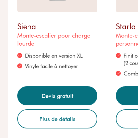
Siena
Starla
Monte-escalier pour charge
Monte-es
lourde
personna
Disponible
en
version XL
Finiti
(2 cou
Vinyle
facile à
nettoyer
Comb
Devis gratuit
Plus de détails